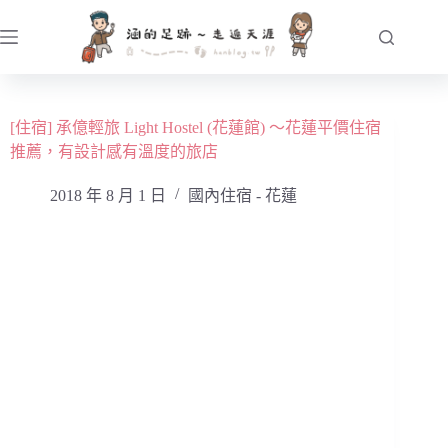
跳
至
主
要
內
[住宿] 承億輕旅 Light Hostel (花蓮館) ～花蓮平價住宿
容
推薦，有設計感有溫度的旅店
2018 年 8 月 1 日
國內住宿 - 花蓮