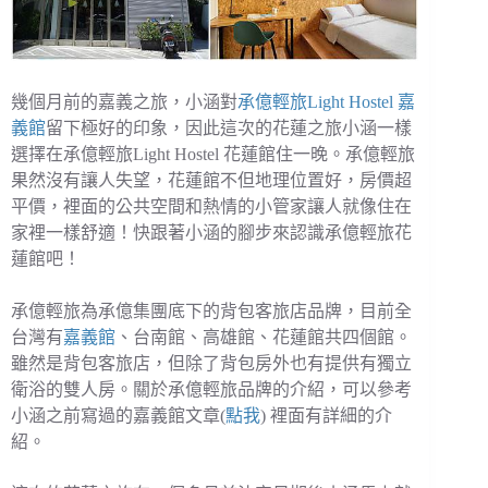
幾個月前的嘉義之旅，小涵對
承億輕旅Light Hostel 嘉
義館
留下極好的印象，因此這次的花蓮之旅小涵一樣
選擇在承億輕旅Light Hostel 花蓮館住一晚。承億輕旅
果然沒有讓人失望，花蓮館不但地理位置好，房價超
平價，裡面的公共空間和熱情的小管家讓人就像住在
家裡一樣舒適！快跟著小涵的腳步來認識承億輕旅花
蓮館吧！
承億輕旅為承億集團底下的背包客旅店品牌，目前全
台灣有
嘉義館
、台南館、高雄館、花蓮館共四個館。
雖然是背包客旅店，但除了背包房外也有提供有獨立
衛浴的雙人房。關於承億輕旅品牌的介紹，可以參考
小涵之前寫過的嘉義館文章(
點我
) 裡面有詳細的介
紹。