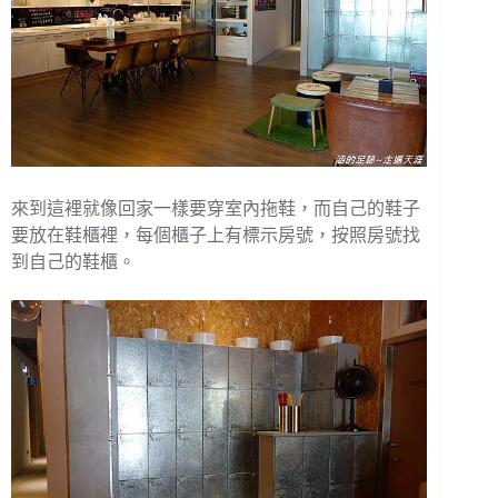
來到這裡就像回家一樣要穿室內拖鞋，而自己的鞋子
要放在鞋櫃裡，每個櫃子上有標示房號，按照房號找
到自己的鞋櫃。