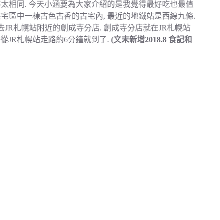
不太相同. 今天小涵要為大家介紹的是我覺得最好吃也最值
住宅區中一棟古色古香的古宅內, 最近的地鐵站是西線九條.
去JR札幌站附近的創成寺分店. 創成寺分店就在JR札幌站
. 從JR札幌站走路約6分鐘就到了.
(文末新增2018.8 食記和