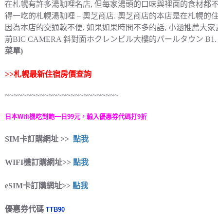
在札幌有許多湯咖哩名店, 但每家湯頭的口味與裡面的食材都
得一吃的札幌湯咖哩 – 奧芝商店. 奧芝商店的本店是在札幌的
因為本店的交通較不便, 如果如果時間不多的話, 小涵推薦大家
前BIC CAMERA 斜對面ホクレンビル大樓的パールタウン B1
菜單)
>>
札幌最新住宿房價查詢
~~~~~~~~~~~~~~~~~~~~~~~~~~
日本Wifi機吃到飽一日99元，輸入優惠券代碼打9折
SIM卡訂購網址 >>
點我
WIFI機訂購網址>>
點我
eSIM卡訂購網址>>
點我
優惠券代碼
TTB90