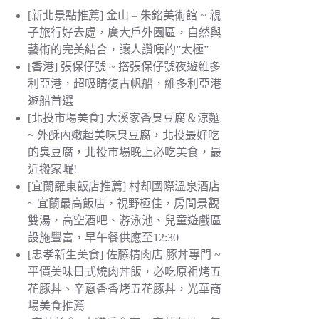
[新北景點推薦] 金山 – 朱銘美術館 ~ 親
子旅行好去處，廣大戶外園區，自然與
藝術的完美結合，讓人讚嘆的”太極”
[香港] 張保仔號 ~ 搭張保仔號夜遊維多
利亞港，超吸睛復古帆船，維多利亞港
遊船首選
[北投市場美食] 大溪家香臭豆腐＆涼麵
~ 外酥內嫩超美味臭豆腐，北投最好吃
的臭豆腐，北投市場晚上必吃美食，最
近搬家囉!
[宜蘭羅東飯店推薦] 村却國際溫泉酒店
~ 宜蘭最高飯店，視野極佳，房間景觀
雙湯，高空酒吧、游泳池、兒童遊戲區
設施豐富，早午餐供應至12:30
[忠孝新生美食] 佐藤精肉店 豚丼專門 ~
平價美味日式燒肉丼飯，必吃原祖烤五
花豚丼、辛蔥香香烤五花豚丼，光華商
場美食推薦