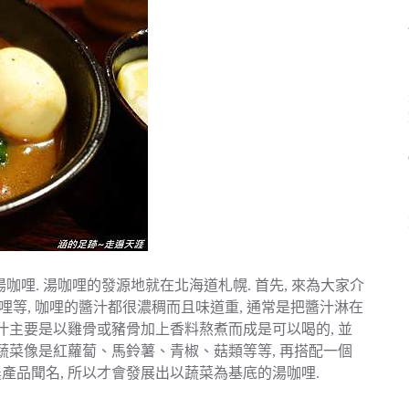
咖哩. 湯咖哩的發源地就在北海道札幌. 首先, 來為大家介
哩等, 咖哩的醬汁都很濃稠而且味道重, 通常是把醬汁淋在
湯汁主要是以雞骨或豬骨加上香料熬煮而成是可以喝的, 並
多蔬菜像是紅蘿蔔、馬鈴薯、青椒、菇類等等, 再搭配一個
產品聞名, 所以才會發展出以蔬菜為基底的湯咖哩.