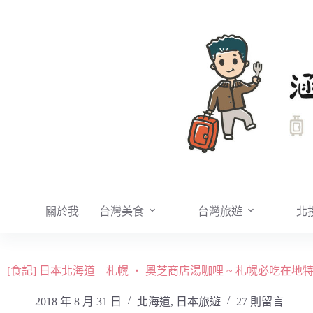
跳
至
主
要
內
容
關於我
台灣美食
台灣旅遊
北
[食記] 日本北海道 – 札幌 ・ 奧芝商店湯咖哩 ~ 札幌必吃在地特色
2018 年 8 月 31 日
北海道
,
日本旅遊
27 則留言