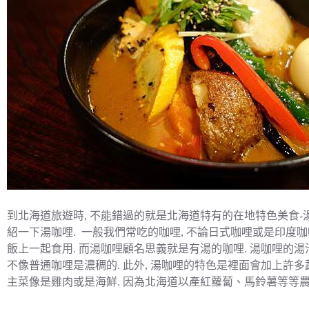
到北海道旅遊時, 不能錯過的就是北海道特有的在地特色美食-湯
紹一下湯咖哩. 一般我們常吃的咖哩, 不論日式咖哩或是印度咖
飯上一起食用. 而湯咖哩顧名思義就是有湯的咖哩. 湯咖哩的
不像普通咖哩是濃稠的. 此外, 湯咖哩的特色是裡面會加上許
主菜像是雞肉或是海鮮. 因為北海道以產紅蘿蔔、馬鈴薯等等農