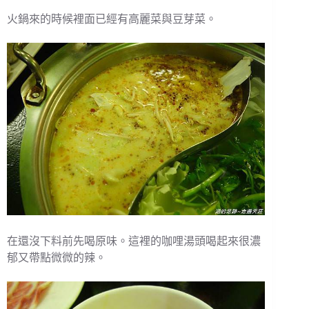
火鍋來的時候裡面已經有高麗菜與豆芽菜。
在還沒下料前先喝原味。這裡的咖哩湯頭喝起來很濃
郁又帶點微微的辣。