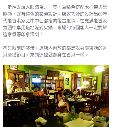
一走進去讓人眼睛為之一亮。草綠色搭配木框架與黑
匾額，好有特色的裝潢設計。店家巧妙的設計出60年
代老香港家庭中中西混搭的復古風情。在充滿老香港
氛圍中享用道地港式火鍋，來過的每個客人一定對於
這家餐廳印象深刻。
不只眼前的裝潢，連店內撥放的都是說著廣東話的香
港廣播節目，來到這裡就像身在香港一樣。