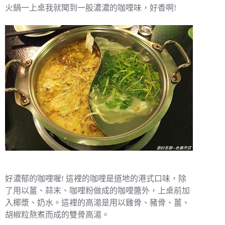
火鍋一上桌我就聞到一股濃濃的咖哩味，好香啊!
好濃郁的咖哩喔! 這裡的咖哩是道地的港式口味，除
了用以薑、蒜末、咖哩粉做成的咖哩醬外，上桌前加
入椰漿、奶水。這裡的高湯是用以雞骨、豬骨、薑、
胡椒粒熬煮而成的雙骨高湯。