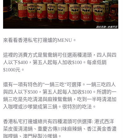
來看看香港私宅打邊爐的MENU。
這裡的消費方式是鴛鴦鍋可任選兩種湯頭，四人與四
人以下$400，第五人起每人加收$100。每桌低銷
$1000元。
還有一項有特色的”一鍋三吃”可選擇。一鍋三吃四人
與四人以下$500，第五人起每人加收$100。所謂的一
鍋三吃是先吃清湯與麻辣鴛鴦鍋，吃到一半時清湯加
入咖哩或沙嗲變成第三鍋。很特別的吃法。
香港私宅打邊爐總共有四種湯頭可供選擇: 港式西洋
菜皮蛋清湯鍋、重慶古傳川味麻辣鍋、香江黃金香濃
咖哩鍋、澳門秘製沙嗲鍋。