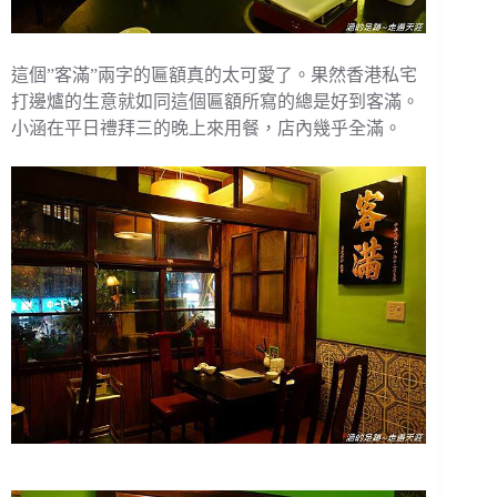
這個”客滿”兩字的匾額真的太可愛了。果然香港私宅
打邊爐的生意就如同這個匾額所寫的總是好到客滿。
小涵在平日禮拜三的晚上來用餐，店內幾乎全滿。