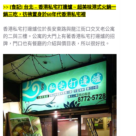
>>
[食記] 台北 – 香港私宅打邊爐 ~ 超美味港式火鍋一
鍋三吃，彷彿置身於60年代香港私宅裡
香港私宅打邊爐位於長安東路與龍江街口交叉老公寓
的二與三樓。公寓的大門上有著香港私宅打邊爐的招
牌，門口也有餐廳的介紹與價目表，所以很好找。