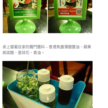
桌上擺著店家的獨門醬料 – 香港魚露薄鹽醬油、蘋果
高粱醋、蔥蒜花、香油。