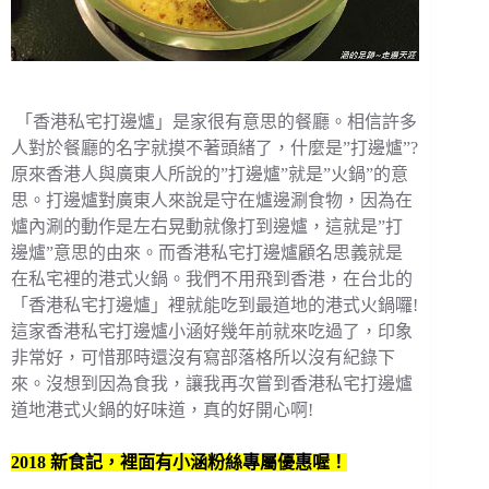
「香港私宅打邊爐」是家很有意思的餐廳。相信許多
人對於餐廳的名字就摸不著頭緒了，什麼是”打邊爐”?
原來香港人與廣東人所說的”打邊爐”就是”火鍋”的意
思。打邊爐對廣東人來說是守在爐邊涮食物，因為在
爐內涮的動作是左右晃動就像打到邊爐，這就是”打
邊爐”意思的由來。而香港私宅打邊爐顧名思義就是
在私宅裡的港式火鍋。我們不用飛到香港，在台北的
「香港私宅打邊爐」裡就能吃到最道地的港式火鍋囉!
這家香港私宅打邊爐小涵好幾年前就來吃過了，印象
非常好，可惜那時還沒有寫部落格所以沒有紀錄下
來。沒想到因為食我，讓我再次嘗到香港私宅打邊爐
道地港式火鍋的好味道，真的好開心啊!
2018 新食記，裡面有小涵粉絲專屬優惠喔！