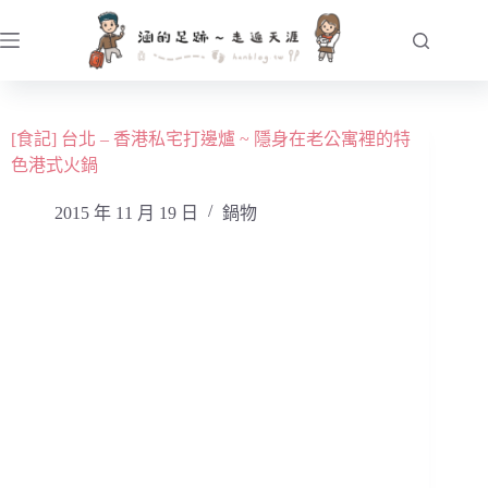
跳
至
主
要
內
[食記] 台北 – 香港私宅打邊爐 ~ 隱身在老公寓裡的特
容
色港式火鍋
2015 年 11 月 19 日
鍋物