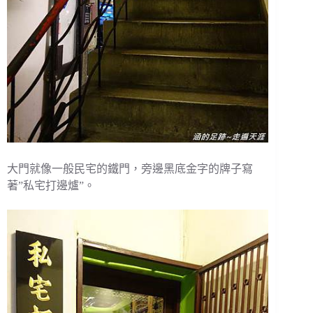
大門就像一般民宅的鐵門，旁邊黑底金字的牌子寫
著”私宅打邊爐”。