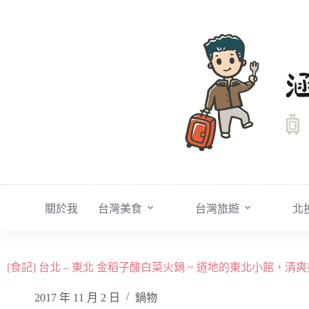
跳
至
主
要
內
容
關於我
台灣美食
台灣旅遊
北
[食記] 台北 – 東北 金稻子酸白菜火鍋 ~ 道地的東北小館，
2017 年 11 月 2 日
鍋物