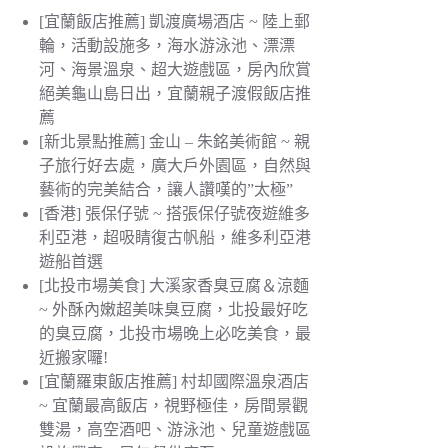
[宜蘭飯店推薦] 凱渡廣場酒店 ~ 陸上郵
輪，活動設施多，海水游泳池、漂漂
河、海景溫泉、超大遊戲區，房內欣賞
絕美龜山島日出，宜蘭親子渡假飯店推
薦
[新北景點推薦] 金山 – 朱銘美術館 ~ 親
子旅行好去處，廣大戶外園區，自然與
藝術的完美結合，讓人讚嘆的”太極”
[香港] 張保仔號 ~ 搭張保仔號夜遊維多
利亞港，超吸睛復古帆船，維多利亞港
遊船首選
[北投市場美食] 大溪家香臭豆腐＆涼麵
~ 外酥內嫩超美味臭豆腐，北投最好吃
的臭豆腐，北投市場晚上必吃美食，最
近搬家囉!
[宜蘭羅東飯店推薦] 村却國際溫泉酒店
~ 宜蘭最高飯店，視野極佳，房間景觀
雙湯，高空酒吧、游泳池、兒童遊戲區