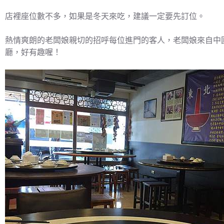
店裡座位數不多，如果是冬天來吃，建議一定要先訂位。
熱情爽朗的老闆娘親切的招呼每位進門的客人，老闆娘來自中
廳，好有趣喔！