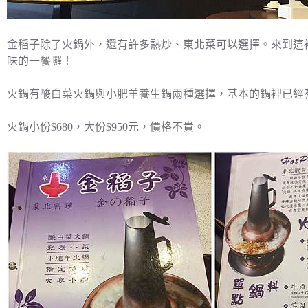
金稻子除了火鍋外，還有許多熱炒、東北菜可以選擇。來到這
味的一餐囉！
火鍋有酸白菜火鍋與小肥羊養生鍋兩種選擇，基本的鍋裡已經
火鍋小份$680，大份$950元，價格不貴。