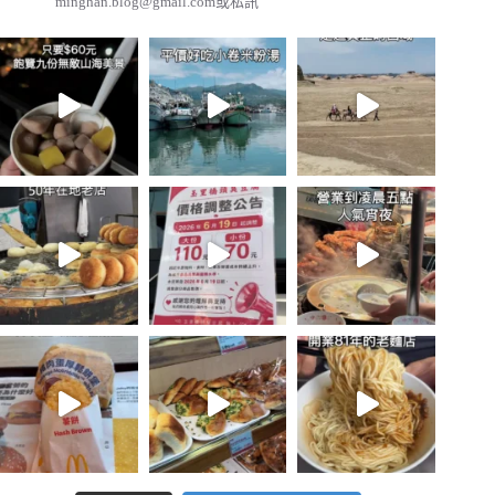
minghan.blog@gmail.com
或私訊