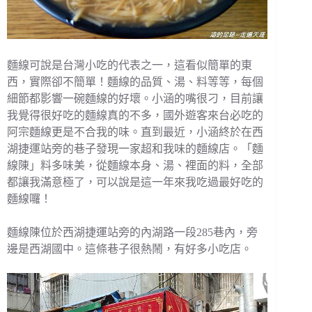
麵線可說是台灣小吃的代表之一，這看似簡單的東
西，實際卻不簡單！麵線的品質、湯、料等等，每個
細節都影響一碗麵線的好壞。小涵的嘴很刁，目前讓
我覺得很好吃的麵線真的不多，國外遊客來台必吃的
阿宗麵線更是不合我的味。直到最近，小涵終於在西
湖捷運站旁的巷子發現一家超和我味的麵線店。「麵
線陳」料多味美，從麵線本身、湯、裡面的料，全部
都讓我滿意極了，可以說是這一年來我吃過最好吃的
麵線囉！
麵線陳位於西湖捷運站旁的內湖路一段285巷內，旁
邊是西湖國中。這條巷子很熱鬧，有好多小吃店。