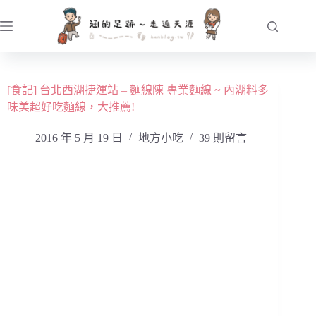
跳
至
主
要
內
[食記] 台北西湖捷運站 – 麵線陳 專業麵線 ~ 內湖料多
容
味美超好吃麵線，大推薦!
2016 年 5 月 19 日
地方小吃
39 則留言