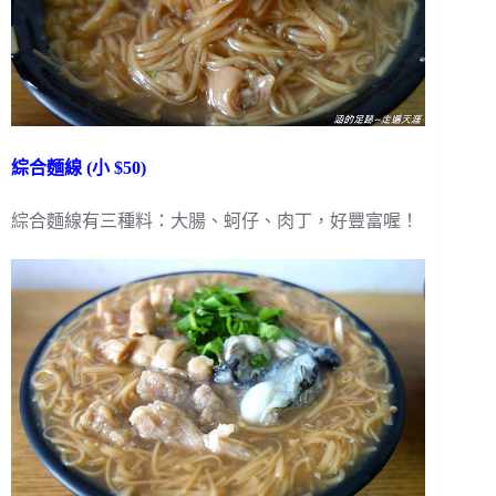
綜合麵線 (小 $50)
綜合麵線有三種料：大腸、蚵仔、肉丁，好豐富喔！