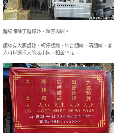
麵線陳除了麵線外，還有肉圓。
麵線有大腸麵線、蚵仔麵線、綜合麵線、清麵線，客
人可以選擇大碗或小碗，相差15元。