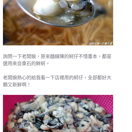
詢問一下老闆娘，原來麵線陳的蚵仔不惜重本，都是
選用來自東石的鮮蚵。
老闆娘熱心的給我看一下店裡用的蚵仔，全部都好大
顆又新鮮啊！