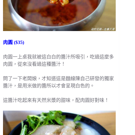
肉圓 ($35)
肉圓一上桌我就被這白白的醬汁所吸引，吃過這麼多
肉圓，從來沒看過這種醬汁！
問了一下老闆娘，才知道這是麵線陳自己研發的獨家
醬汁，是用米做的醬所以才會呈現白色的。
這醬汁吃起來有天然米漿的甜味，配肉圓好對味！