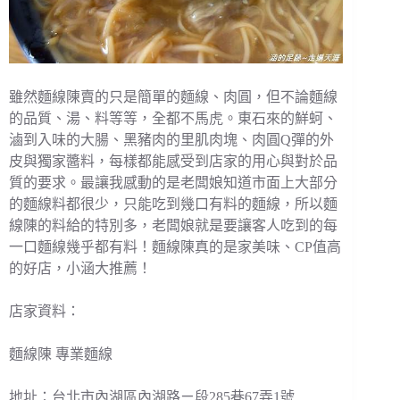
雖然麵線陳賣的只是簡單的麵線、肉圓，但不論麵線
的品質、湯、料等等，全都不馬虎。東石來的鮮蚵、
滷到入味的大腸、黑豬肉的里肌肉塊、肉圓Q彈的外
皮與獨家醬料，每樣都能感受到店家的用心與對於品
質的要求。最讓我感動的是老闆娘知道市面上大部分
的麵線料都很少，只能吃到幾口有料的麵線，所以麵
線陳的料給的特別多，老闆娘就是要讓客人吃到的每
一口麵線幾乎都有料！麵線陳真的是家美味、CP值高
的好店，小涵大推薦！
店家資料：
麵線陳 專業麵線
地址：台北市內湖區內湖路ㄧ段285巷67弄1號