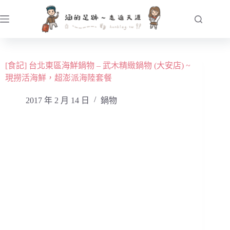
跳
至
主
要
內
[食記] 台北東區海鮮鍋物 – 武木精緻鍋物 (大安店) ~
容
現撈活海鮮，超澎派海陸套餐
2017 年 2 月 14 日
鍋物