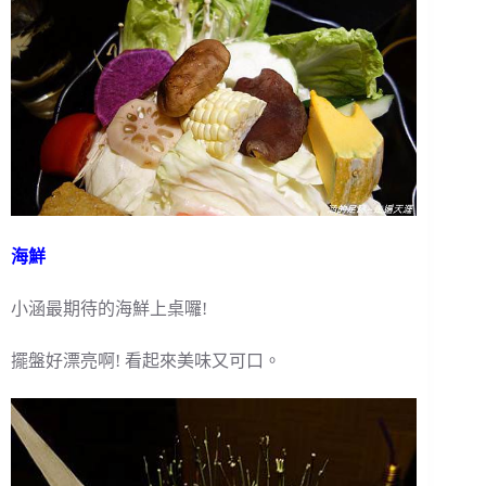
海鮮
小涵最期待的海鮮上桌囉!
擺盤好漂亮啊! 看起來美味又可口。