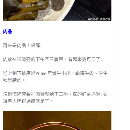
肉品
再來是肉品上桌囉!
肉放在很漂亮的下午茶三層架，看起來更可口了!
從上到下依序是Prime 無骨牛小排、霜降牛肉、原生
種黑豬肉。
這個海陸套餐裡肉類就給了三盤，真的好豪邁啊! 要
讓客人吃得過癮就是了。