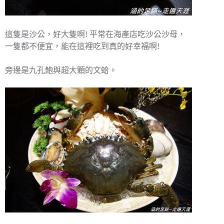
這隻是沙公，好大隻啊! 平常在海產店吃沙公沙母，
一隻都不便宜，能在這裡吃到真的好幸福啊!
旁邊是九孔鮑與超大顆的文蛤。