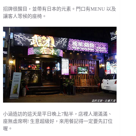
招牌很醒目，並帶有日本的元素。門口有MENU 以及
讓客人等候的座椅。
小涵造訪的這天是平日晚上7點半，店裡人潮滿滿、
座無虛席啊! 生意超級好，來用餐記得一定要先訂位
喔。