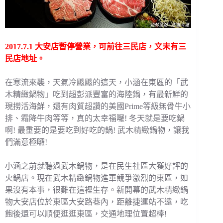
2017.7.1 大安店暫停營業，可前往三民店，文末有三
民店地址。
在寒流來襲，天氣冷颼颼的這天，小涵在東區的「武
木精緻鍋物」吃到超彭派豐富的海陸鍋，有最新鮮的
現撈活海鮮，還有肉質超讚的美國Prime等級無骨牛小
排、霜降牛肉等等，真的太幸福囉! 冬天就是要吃鍋
啊! 最重要的是要吃到好吃的鍋! 武木精緻鍋物，讓我
們滿意極囉!
小涵之前就聽過武木鍋物，是在民生社區大獲好評的
火鍋店。現在武木精緻鍋物進軍競爭激烈的東區，如
果沒有本事，很難在這裡生存。新開幕的武木精緻鍋
物大安店位於東區大安路巷內，距離捷運站不遠，吃
飽後還可以順便逛逛東區，交通地理位置超棒!