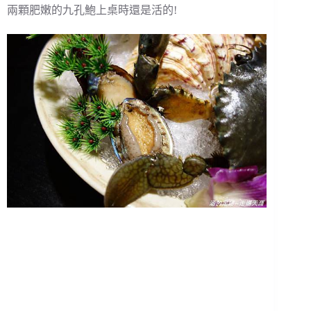
兩顆肥嫩的九孔鮑上桌時還是活的!