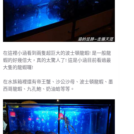
在這裡小涵看到兩隻超巨大的波士頓龍蝦! 是一般龍
蝦的好幾倍大，真的太驚人了! 這是小涵目前看過最
大隻的龍蝦囉!
在水族箱裡還有帝王蟹、沙公沙母、波士頓龍蝦、墨
西哥龍蝦、九孔鮑、奶油蛤等等。