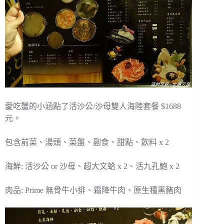
愛吃蟹的小涵點了活沙公/沙母雙人海陸套餐 $1688
元。
包含前菜、湯頭、菜盤、副食、甜點、飲料 x 2
海鮮: 活沙公 or 沙母、超大文蛤 x 2、活九孔鮑 x 2
肉品: Prime 無骨牛小排、霜降牛肉、原生種黑豬肉