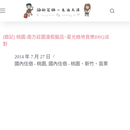
跳
至
主
要
內
[遊記] 桃園-南方莊園渡假飯店~星光綠地音樂BBQ派
容
對
2014 年 7 月 27 日
國內住宿 - 桃園
,
國內住宿 - 桃園、新竹、苗栗