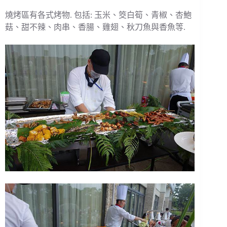
燒烤區有各式烤物. 包括: 玉米、筊白筍、青椒、杏鮑
菇、甜不辣、肉串、香腸、雞翅、秋刀魚與香魚等.