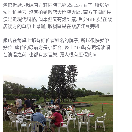
灣館逛逛. 抵達南方莊園時已經6點15左右了. 所以匆
匆忙忙進去, 沒有拍到飯店大門與大廳. 南方莊園的裝
潢是走現代風格, 簡單但又有設計感. 戶外BBQ是在飯
店後方的草原上舉辦, 取餐區是在飯店建築旁邊.
飯店在每桌上都有訂位者姓名的牌子, 所以很快就帶
好位. 座位的最前方是小舞台, 晚上7:00時有現場演唱.
在演唱之前, 也都有放音樂, 讓人很有度假的fu