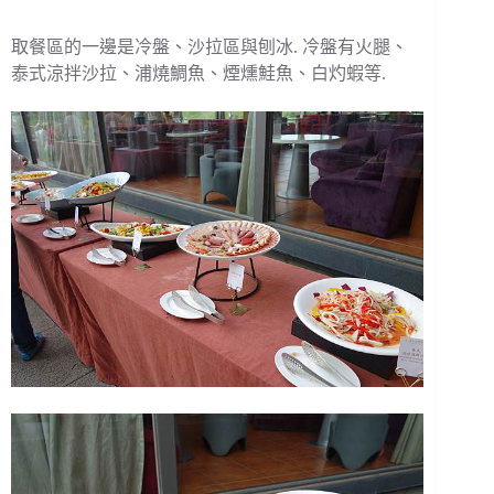
取餐區的一邊是冷盤、沙拉區與刨冰. 冷盤有火腿、
泰式涼拌沙拉、浦燒鯛魚、煙燻鮭魚、白灼蝦等.