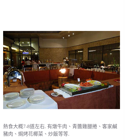
熱食大概7-8道左右. 有燉牛肉、青醬雞腿捲、客家鹹
豬肉、焗烤花椰菜、炒飯等等.