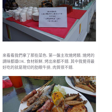
來看看我們拿了那些菜色. 第一盤主攻燒烤類. 燒烤的
調味都還OK. 食材新鮮, 烤出來都不錯. 其中我覺得最
好吃的就是現切的肋眼牛排, 肉質很不錯.