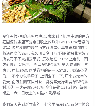
今年暑假7月的某周六晚上, 我來到了桃園中壢的南方
莊園渡假飯店享受夏日晚上的戶外BBQ、Live音樂的
饗宴. 位於桃園中壢的南方莊園是近年來很熱門的高
級溫泉度假飯店. 我久聞其名, 但是因為離台北太近了,
所以花不下大錢去享受. 這次是在17 Life 上看到「南
方莊園渡假飯店-戶外音樂BBQ派對 單人吃到飽」團
購卷. 原價$968, 團購卷價的是一人$728元, 還滿心動
的, 一不小心就手滑了. 上網查了一下, 原來這幾年的
夏天, 南方莊園在假日晚上都有星光綠地音樂BBQ派
對活動, 一客是$880+10%. 今年是從6/28 到 9/8, 每個星
期五、六、日晚上的18點-21點舉辦.
我們當天先到新竹市的十七公里海岸風景區與世博台