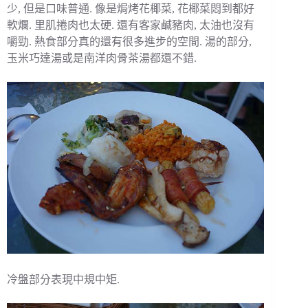
少, 但是口味普通. 像是焗烤花椰菜, 花椰菜悶到都好
軟爛. 里肌捲肉也太硬. 還有客家鹹豬肉, 太油也沒有
嚼勁. 熱食部分真的還有很多進步的空間. 湯的部分,
玉米巧達湯或是南洋肉骨茶湯都還不錯.
冷盤部分表現中規中矩.