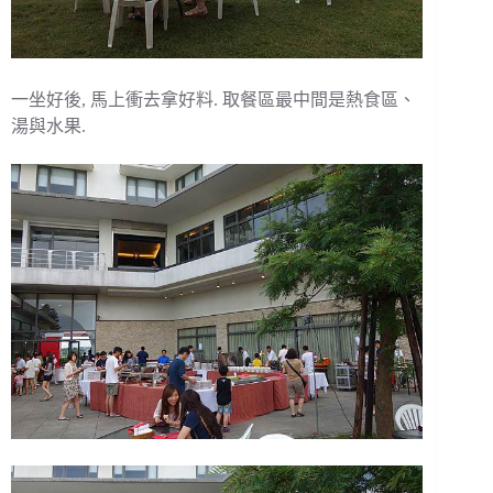
一坐好後, 馬上衝去拿好料. 取餐區最中間是熱食區、
湯與水果.