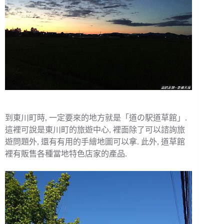
到東川町時, 一定要來的地方就是「道の駅道草館」.
這裡可說是東川町的旅遊中心, 裡面除了可以諮詢旅
遊問題外, 還有有用的手繪地圖可以拿. 此外, 道草館
裡有販售各種當地特色店家的產品.