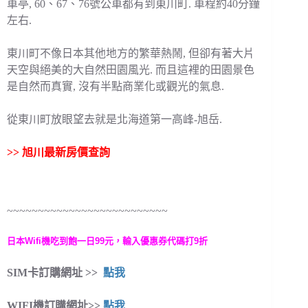
車亭, 60、67、76號公車都有到東川町. 車程約40分鐘
左右.
東川町不像日本其他地方的繁華熱鬧, 但卻有著大片
天空與絕美的大自然田園風光. 而且這裡的田園景色
是自然而真實, 沒有半點商業化或觀光的氣息.
從東川町放眼望去就是北海道第一高峰-旭岳.
>>
旭川最新房價查詢
~~~~~~~~~~~~~~~~~~~~~~~~~~
日本Wifi機吃到飽一日99元，輸入優惠券代碼打9折
SIM卡訂購網址 >>
點我
WIFI機訂購網址>>
點我