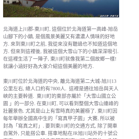
北海道上川郡-東川町, 這個位於北海道第一高峰-旭岳
山腳下的小鎮, 是個風景美麗又有濃濃人情味的好地
方. 來到東川町之前, 我從來沒有聽過也不知道這個地
方. 但來到這裡後, 我被這個大雪山下的小鎮深深吸引.
在這裡生活了一陣子, 東川町就像我第二個故鄉一樣!
就讓小涵好好為大家介紹這個美麗的地方.
東川町位於北海道的中央, 離北海道第二大城-旭川13
公里左右, 總人口約有7800人. 這裡是通往旭岳與天人
峽的主要幹道. 東川町的東部亦屬於「大雪山國立公
園 」的一部分. 在東川町, 可以看到整個大雪山連峰的
壯麗景色. 尤其是山上有雪時真的美麗極了. 東川町因
每年舉辦全國高中生的「寫真甲子園」大賽, 所以被
封為「寫真之町」. 要到東川町的交通方式, 除了開車
自駕外, 只能搭公車. 搭車地點在JR旭川站外的十號公