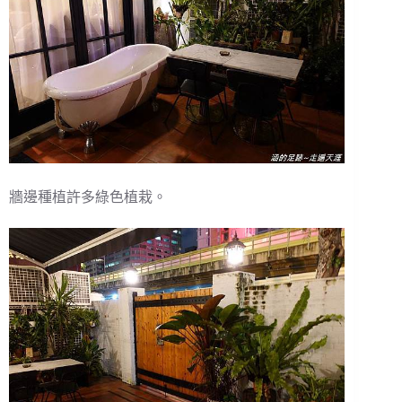
牆邊種植許多綠色植栽。