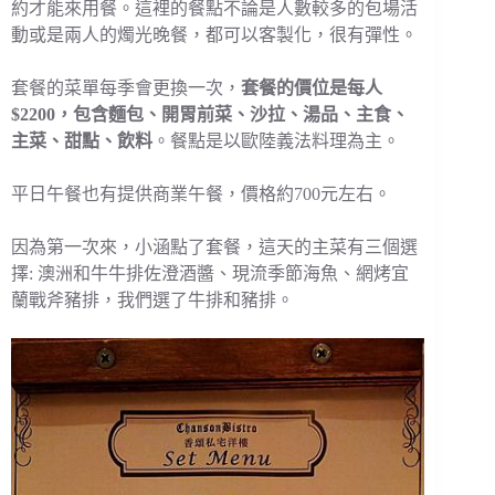
約才能來用餐。這裡的餐點不論是人數較多的包場活
動或是兩人的燭光晚餐，都可以客製化，很有彈性。
套餐的菜單每季會更換一次，
套餐的價位是每人
$2200，包含麵包、開胃前菜、沙拉、湯品、主食、
主菜、甜點、飲料
。餐點是以歐陸義法料理為主。
平日午餐也有提供商業午餐，價格約700元左右。
因為第一次來，小涵點了套餐，這天的主菜有三個選
擇: 澳洲和牛牛排佐澄酒醬、現流季節海魚、網烤宜
蘭戰斧豬排，我們選了牛排和豬排。