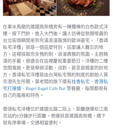
在車水馬龍的建國高架橋旁有一棟獨棟的白色歐式洋
樓，按下門鈴，進入大門後，讓人彷彿從熱鬧喧囂的
台北街頭瞬間來到充滿浪漫風情的歐洲豪宅，「香頌
私宅洋樓」就是一個這麼特別、這麼讓人難忘的地
方。這裡採取完全預約制，浪漫典雅的氛圍，主廚精
湛的手藝，很適合在這裡慶祝重要節日。洋樓的二樓
空間寬敞，更是舉辦活動、派對，甚至是婚宴的好地
方。香頌私宅洋樓是由台灣私宅預約制度的創始人葉
宗澄先生所開，葉老闆的旗下還有
桂香私宅
、
香港私
宅打邊爐
、
Bagel Bagel Cafe Bar
等餐廳，每間都很有
自己的風格和特色。
香頌私宅洋樓位於建國北路二段上，距離捷運松江南
京站約6分鐘步行距離。旁邊就是建國高架橋，橋下
就有停車場，交通相當便利。