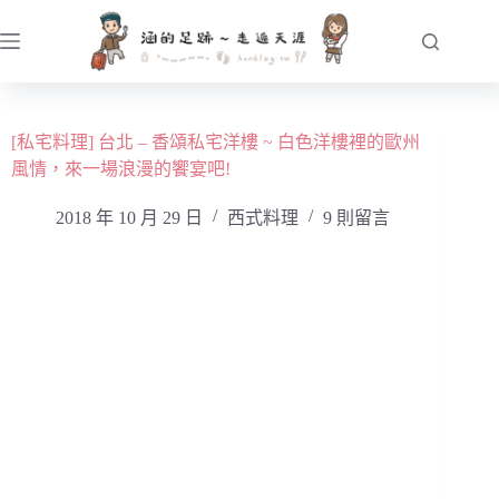
跳
至
主
要
內
[私宅料理] 台北 – 香頌私宅洋樓 ~ 白色洋樓裡的歐州
容
風情，來一場浪漫的饗宴吧!
2018 年 10 月 29 日
西式料理
9 則留言