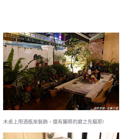
木桌上用酒瓶來裝飾，還有獺祭的磨之先驅耶!