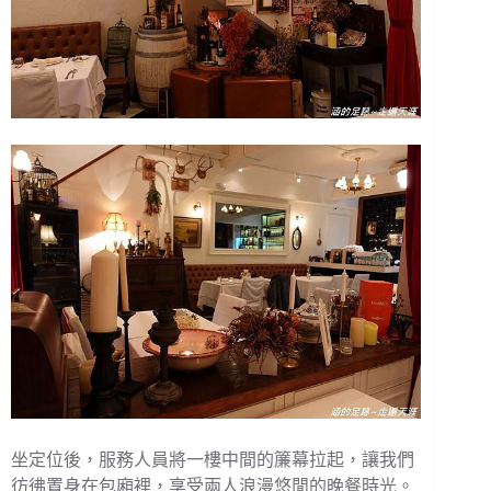
坐定位後，服務人員將一樓中間的簾幕拉起，讓我們
彷彿置身在包廂裡，享受兩人浪漫悠閒的晚餐時光。