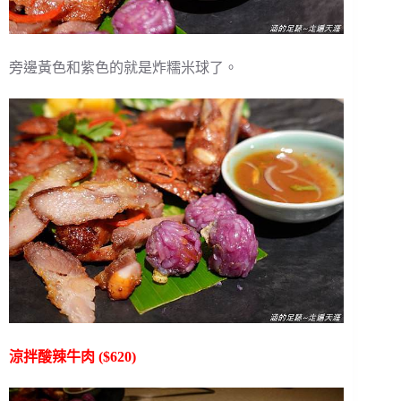
旁邊黃色和紫色的就是炸糯米球了。
涼拌酸辣牛肉 ($620)