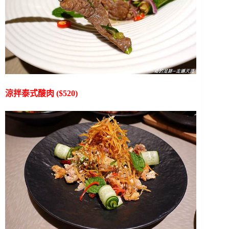
涼拌泰式酸肉 ($520)