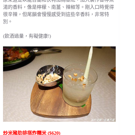
湯的香料，像是檸檬、南薑、辣椒等。剛入口時覺得
很辛辣，但尾韻會慢慢感受到這些辛香料，非常特
別。
(飲酒過量，有礙健康!)
炒米豬肋排搭炸糯米 ($620)