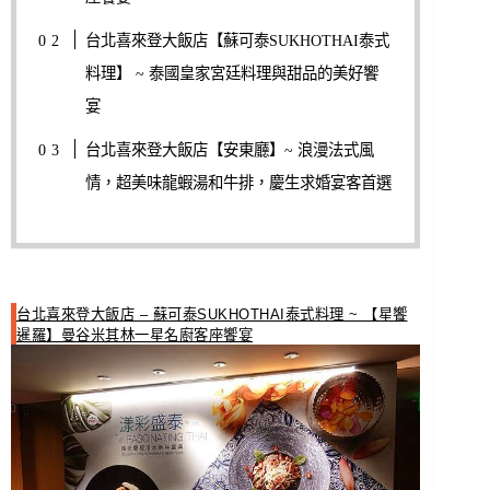
台北喜來登大飯店【蘇可泰SUKHOTHAI泰式
料理】 ~ 泰國皇家宮廷料理與甜品的美好饗
宴
台北喜來登大飯店【安東廳】~ 浪漫法式風
情，超美味龍蝦湯和牛排，慶生求婚宴客首選
台北喜來登大飯店 – 蘇可泰SUKHOTHAI泰式料理 ~ 【星饗
暹羅】曼谷米其林一星名廚客座饗宴