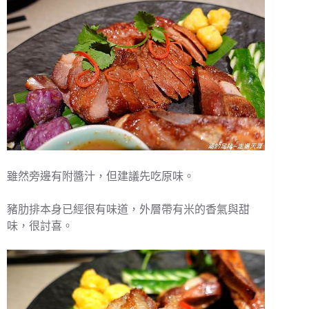
雖然旁邊有附醬汁，但建議先吃原味。
豬肋排本身已經很有味道，外層帶有米的香氣與甜
味，很討喜。