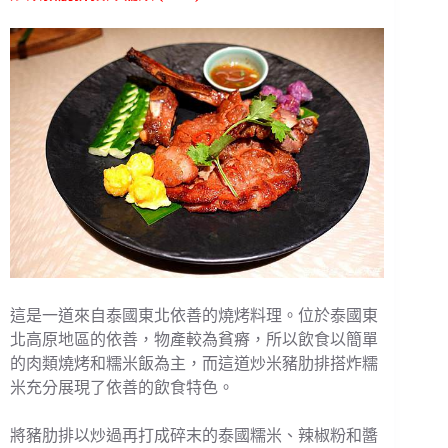
這是一道來自泰國東北依善的燒烤料理。位於泰國東
北高原地區的依善，物產較為貧瘠，所以飲食以簡單
的肉類燒烤和糯米飯為主，而這道炒米豬肋排搭炸糯
米充分展現了依善的飲食特色。
將豬肋排以炒過再打成碎末的泰國糯米、辣椒粉和醬