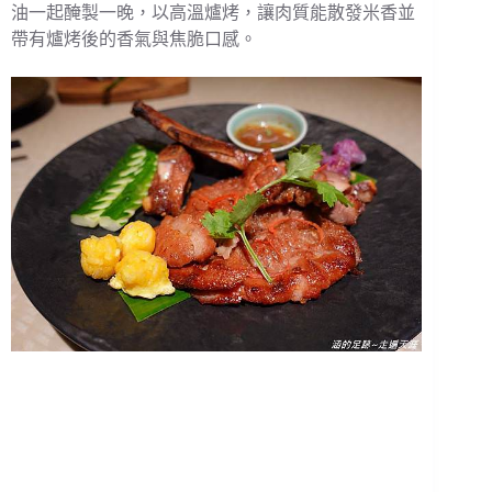
油一起醃製一晚，以高溫爐烤，讓肉質能散發米香並
帶有爐烤後的香氣與焦脆口感。