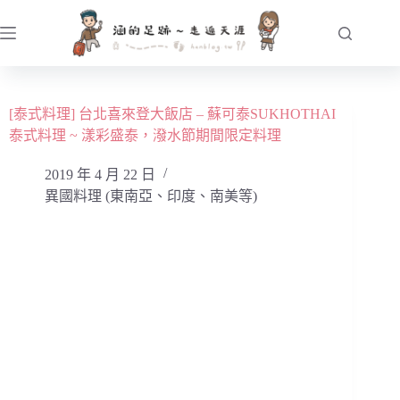
跳
至
主
要
內
[泰式料理] 台北喜來登大飯店 – 蘇可泰SUKHOTHAI
容
泰式料理 ~ 漾彩盛泰，潑水節期間限定料理
2019 年 4 月 22 日
異國料理 (東南亞、印度、南美等)