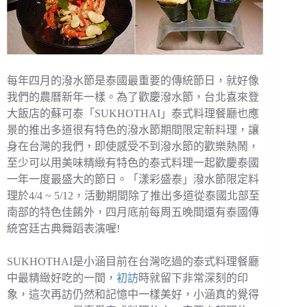
每年四月的潑水節是泰國最重要的傳統節日，就好像
我們的農曆新年一樣。為了歡慶潑水節，台北喜來登
大飯店的蘇可泰「SUKHOTHAI」泰式料理餐廳也應
景的推出多道很有特色的潑水節期間限定新料理，讓
身在台灣的我們，即使感受不到潑水節的歡樂熱鬧，
至少可以用美味精緻有特色的泰式料理一起歡慶泰國
一年一度最盛大的節日。「漾彩盛泰」潑水節限定料
理於4/4 ~ 5/12，活動期間除了推出多道從泰國北部至
南部的特色佳餚外，四月底前每周五晚間還有泰國傳
統宮廷古典舞蹈表演喔!
SUKHOTHAI是小涵目前在台灣吃過的泰式料理餐廳
中最精緻好吃的一間，
初訪
時就留下非常深刻的印
象，這次再訪仍然和記憶中一樣美好，小涵真的覺得