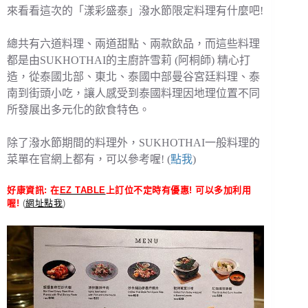
來看看這次的「漾彩盛泰」潑水節限定料理有什麼吧!
總共有六道料理、兩道甜點、兩款飲品，而這些料理
都是由SUKHOTHAI的主廚許雪莉 (阿桐師) 精心打
造，從泰國北部、東北、泰國中部曼谷宮廷料理、泰
南到街頭小吃，讓人感受到泰國料理因地理位置不同
所發展出多元化的飲食特色。
除了潑水節期間的料理外，SUKHOTHAI一般料理的
菜單在官網上都有，可以參考喔! (
點我
)
好康資訊: 在
EZ TABLE
上訂位不定時有優惠! 可以多加利用
喔!
(
網址點我
)