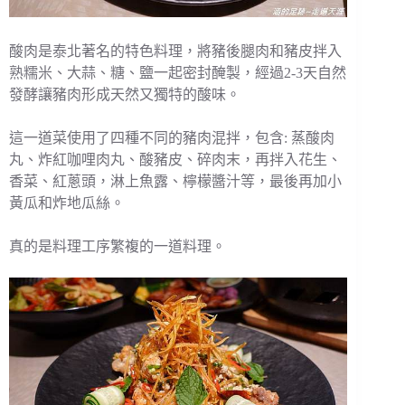
酸肉是泰北著名的特色料理，將豬後腿肉和豬皮拌入
熟糯米、大蒜、糖、鹽一起密封醃製，經過2-3天自然
發酵讓豬肉形成天然又獨特的酸味。
這一道菜使用了四種不同的豬肉混拌，包含: 蒸酸肉
丸、炸紅咖哩肉丸、酸豬皮、碎肉末，再拌入花生、
香菜、紅蔥頭，淋上魚露、檸檬醬汁等，最後再加小
黃瓜和炸地瓜絲。
真的是料理工序繁複的一道料理。