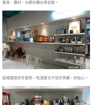
餐具、醬料、水都在櫃台旁自取。
這裡還提供手套耶，吃漢堡也不怕手弄髒，好貼心。