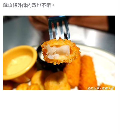
鱈魚條外酥內嫩也不錯。