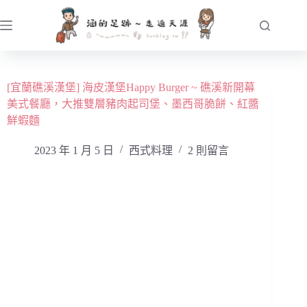
跳
至
主
要
內
[宜蘭礁溪漢堡] 海皮漢堡Happy Burger ~ 礁溪新開幕
容
美式餐廳，大推雙層豬肉起司堡、墨西哥脆餅、紅醬
鮮蝦麵
2023 年 1 月 5 日
西式料理
2 則留言