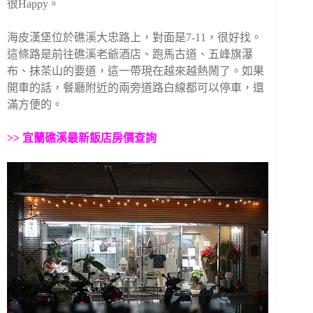
很Happy。
海皮漢堡位於礁溪大忠路上，對面是7-11，很好找。
這條路是前往礁溪老爺酒店、跑馬古道、五峰旗瀑
布、抹茶山的要道，這一帶現在越來越熱鬧了。如果
開車的話，餐廳附近的兩旁道路白線都可以停車，還
滿方便的。
>>
宜蘭礁溪最新飯店房價查詢