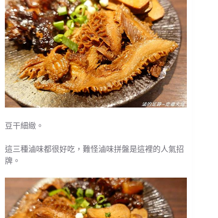
豆干細緻。
這三種滷味都很好吃，難怪滷味拼盤是這裡的人氣招
牌。