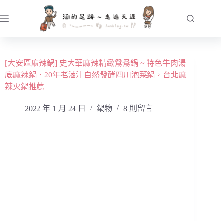
跳
至
主
要
內
[大安區麻辣鍋] 史大華麻辣精緻鴛鴦鍋 ~ 特色牛肉湯
容
底麻辣鍋、20年老滷汁自然發酵四川泡菜鍋，台北麻
辣火鍋推薦
2022 年 1 月 24 日
鍋物
8 則留言