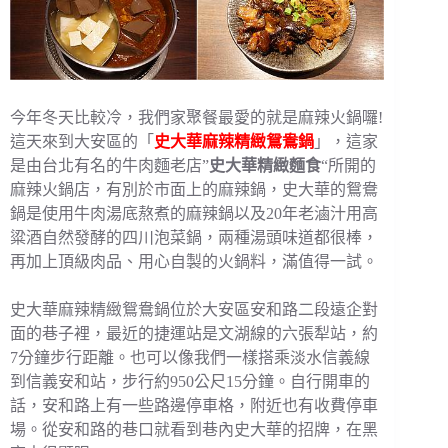
今年冬天比較冷，我們家聚餐最愛的就是麻辣火鍋囉!
這天來到大安區的「
史大華麻辣精緻鴛鴦鍋
」，這家
是由台北有名的牛肉麵老店”
史大華精緻麵食
“所開的
麻辣火鍋店，有別於市面上的麻辣鍋，史大華的鴛鴦
鍋是使用牛肉湯底熬煮的麻辣鍋以及20年老滷汁用高
粱酒自然發酵的四川泡菜鍋，兩種湯頭味道都很棒，
再加上頂級肉品、用心自製的火鍋料，滿值得一試。
史大華麻辣精緻鴛鴦鍋位於大安區安和路二段遠企對
面的巷子裡，最近的捷運站是文湖線的六張犁站，約
7分鐘步行距離。也可以像我們一樣搭乘淡水信義線
到信義安和站，步行約950公尺15分鐘。自行開車的
話，安和路上有一些路邊停車格，附近也有收費停車
場。從安和路的巷口就看到巷內史大華的招牌，在黑