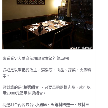
來看看史大華麻辣精緻鴛鴦鍋的菜單吧!
這裡是以
單點式
為主，選湯底、肉品、蔬菜、火鍋料
等。
最划算的是”
精選組合
“，只要單點兩樣肉品，就可以
用$1080元點用精選組合。
精選組合內容包含:
小湯底、火鍋料四選一、飲料三