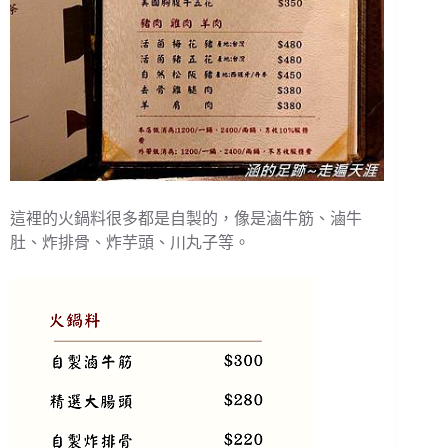
這裡的火鍋料很多都是自製的，像是滷牛筋、滷牛
肚、炸排骨、炸芋頭、川丸子等。