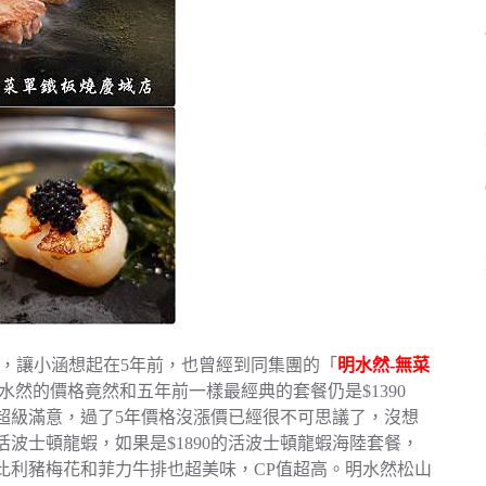
，讓小涵想起在5年前，也曾經到同集團的「
明水然-無菜
然的價格竟然和五年前一樣最經典的套餐仍是$1390
超級滿意，過了5年價格沒漲價已經很不可思議了，沒想
波士頓龍蝦，如果是$1890的活波士頓龍蝦海陸套餐，
比利豬梅花和菲力牛排也超美味，CP值超高。明水然松山