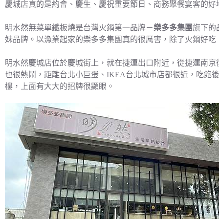
慶城店真的是約會、慶生、慶祝重要節日、商務聚餐宴客的好地
明水然無菜單鐵板燒是台灣火鍋第一品牌－
樂多多集團
旗下的
妹品牌。以漁業起家的樂多多集團真的很厲害，除了火鍋好吃
明水然慶城店位於慶城街上，就在捷運出口附近，從捷運南京
也很熱鬧，距離台北小巨蛋、IKEA台北城市店都很近，吃飽
樓，上面有大大的招牌很顯眼。