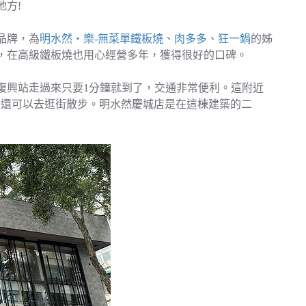
方!
品牌，為
明水然・樂-無菜單鐵板燒
、
肉多多
、
狂一鍋
的姊
，在高級鐵板燒也用心經營多年，獲得很好的口碑。
復興站走過來只要1分鐘就到了，交通非常便利。這附近
後還可以去逛街散步。明水然慶城店是在這棟建築的二