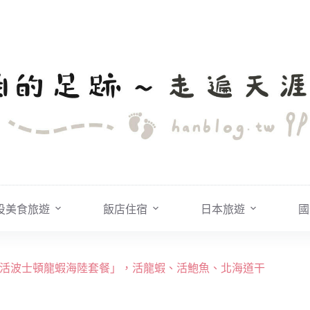
投美食旅遊
飯店住宿
日本旅遊
國
高「活波士頓龍蝦海陸套餐」，活龍蝦、活鮑魚、北海道干