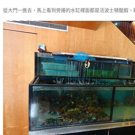
從大門一進去，馬上看到旁邊的水缸裡面都是活波士頓龍蝦，