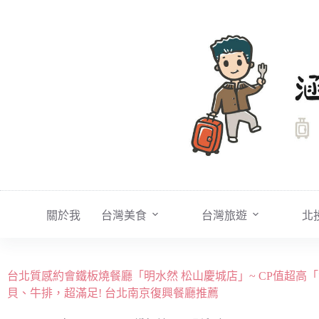
跳
至
主
要
內
容
關於我
台灣美食
台灣旅遊
北
台北質感約會鐵板燒餐廳「明水然 松山慶城店」~ CP值超
貝、牛排，超滿足! 台北南京復興餐廳推薦