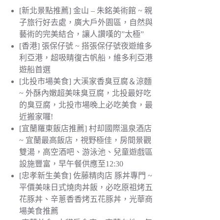
[新北景點推薦] 金山 – 朱銘美術館 ~ 親
子旅行好去處，廣大戶外園區，自然與
藝術的完美結合，讓人讚嘆的”太極”
[香港] 張保仔號 ~ 搭張保仔號夜遊維多
利亞港，超吸睛復古帆船，維多利亞港
遊船首選
[北投市場美食] 大溪家香臭豆腐＆涼麵
~ 外酥內嫩超美味臭豆腐，北投最好吃
的臭豆腐，北投市場晚上必吃美食，最
近搬家囉!
[宜蘭羅東飯店推薦] 村却國際溫泉酒店
~ 宜蘭最高飯店，視野極佳，房間景觀
雙湯，高空酒吧、游泳池、兒童遊戲區
設施豐富，早午餐供應至12:30
[忠孝新生美食] 佐藤精肉店 豚丼專門 ~
平價美味日式燒肉丼飯，必吃原祖烤五
花豚丼、辛蔥香香烤五花豚丼，光華商
場美食推薦