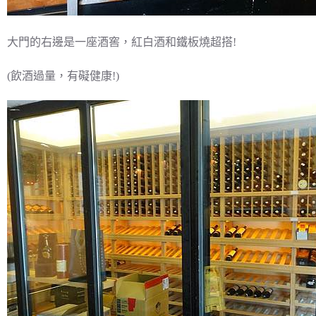
大門的右邊是一座酒窖，紅白酒和鐵板燒超搭!
(飲酒過量，有礙健康!)