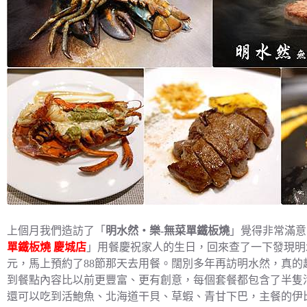
上個月我們造訪了「
明水然・樂-無菜單鐵板燒
」覺得非常滿意
單鐵板燒 慶城店
」用餐慶祝家人的生日，回來查了一下發現明水
元，馬上預約了88節那天去用餐。闊別多年再訪明水然，真的
到餐點內容比以前更豐富、更有創意，每個套餐都包含了半隻活
還可以吃到活鮑魚、北海道干貝、草蝦、青甘下巴，主餐的伊