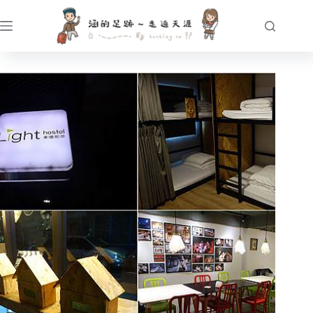
跳
至
主
要
內
容