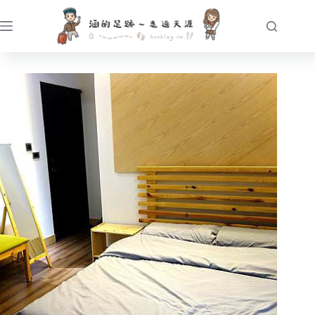
跳
至
主
要
內
容