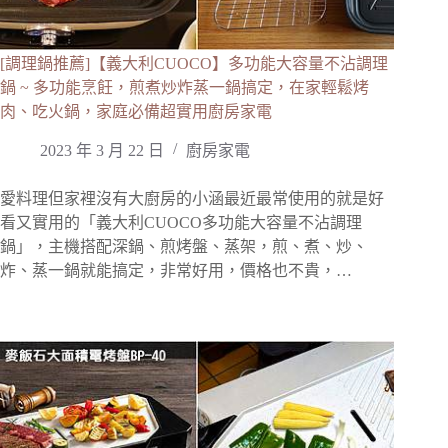
[調理鍋推薦]【義大利CUOCO】多功能大容量不沾調理
鍋 ~ 多功能烹飪，煎煮炒炸蒸一鍋搞定，在家輕鬆烤
肉、吃火鍋，家庭必備超實用廚房家電
2023 年 3 月 22 日
廚房家電
愛料理但家裡沒有大廚房的小涵最近最常使用的就是好
看又實用的「義大利CUOCO多功能大容量不沾調理
鍋」，主機搭配深鍋、煎烤盤、蒸架，煎、煮、炒、
炸、蒸一鍋就能搞定，非常好用，價格也不貴，…