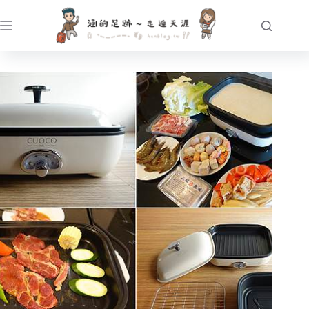
跳
至
主
要
內
容