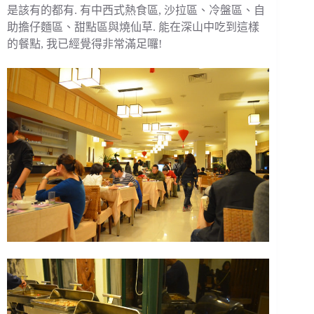
是該有的都有. 有中西式熱食區, 沙拉區、冷盤區、自
助擔仔麵區、甜點區與燒仙草. 能在深山中吃到這樣
的餐點, 我已經覺得非常滿足囉!