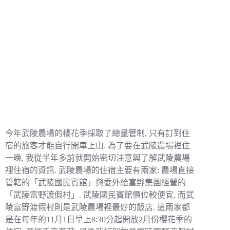
今年武陵農場的櫻花季採取了總量管制, 只有訂到住
宿的旅客才能自行開車上山. 為了要在武陵農場裡住
一晚, 我從半年多前就開始密切注意與了解武陵農場
裡住宿的資訊. 武陵農場的住宿主要有兩家: 農場直接
管轄的「武陵國民賓館」與委外給富野集團經營的
「武陵富野渡假村」. 武陵國民賓館價位較便宜, 而武
陵富野渡假村則是武陵農場裡最好的飯店. 這兩家都
是在每年的11月1日早上8:30分起開放2月份櫻花季的