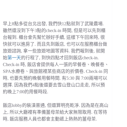
早上8點多從台北出發, 我們快12點就到了武陵農場.
雖然還沒到下午3點的check-in 時間, 但是可以先到櫃
台報到. 櫃台會先幫忙辦好手續, 這樣下午回來時, 很
快就可以進房了. 而且先到飯店, 也可以在服務櫃台做
旅遊諮詢, 拿一些旅遊地圖等資料. 我們報到後, 就開
始
第一天
的行程了, 到快四點才回到飯店check-in.
Check-in 時, 飯店會提供每人一張的早餐卷、晚餐卷、
SPA水療卷、與旅館裡某些商店的折價卷. Check-in 同
時, 也要先預約晚餐用餐時間. 有5:30 與 7:00兩場可以
選擇. 因為我們4點後還要去雪山登山口走走, 所以預
約晚上7:00的用餐時段.
飯店lobby的裝潢普通, 但還算明亮乾淨. 因為是在高山
上, 所以大廳裡有準備薑母茶給大家無限取用. 在等待
時, 飯店服務人員也都會主動遞上熱熱的薑母茶.