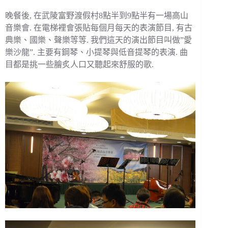
晚餐後, 在武陵富野渡假村8點半到9點半有一場高山
音樂會. 在電梯裡會張貼每個月每天的表演節目, 有古
典樂、國樂、聲樂等等. 我們這天的演出節目叫做”愛
樂沙龍”. 主要有鋼琴、小提琴與低音提琴的表演. 曲
目都是挑一些膾炙人口又聽起來舒服的歌.