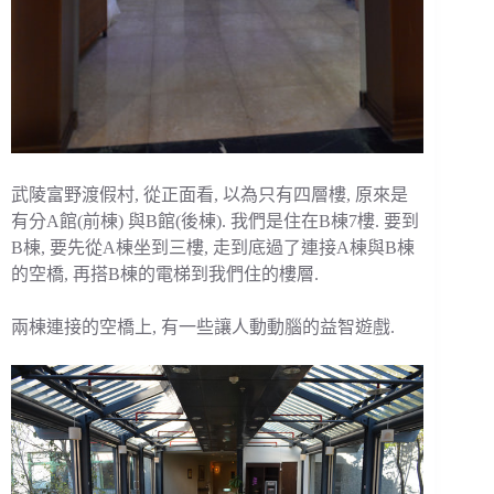
武陵富野渡假村, 從正面看, 以為只有四層樓, 原來是
有分A館(前棟) 與B館(後棟). 我們是住在B棟7樓. 要到
B棟, 要先從A棟坐到三樓, 走到底過了連接A棟與B棟
的空橋, 再搭B棟的電梯到我們住的樓層.
兩棟連接的空橋上, 有一些讓人動動腦的益智遊戲.