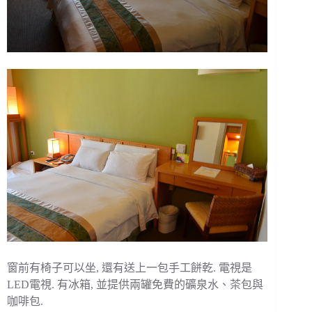
窗前有椅子可以坐, 還有送上一包手工餅乾. 電視是
LED電視. 有冰箱, 並提供兩罐免費的礦泉水、茶包與
咖啡包.