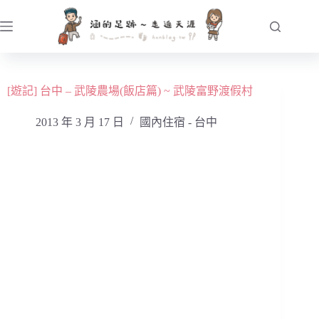
跳
至
主
要
內
[遊記] 台中 – 武陵農場(飯店篇) ~ 武陵富野渡假村
容
2013 年 3 月 17 日
國內住宿 - 台中