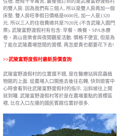
住宿. 歷經千辛萬苦, 最後我訂到的是武陵富野渡假村
的雙人房. 因為我們有三個人, 所以是雙人房再加一個
床墊. 雙人房旺季假日價格是6600元, 加一人是1320
元. 所以三人的住宿費總共是7920元 (不含武陵入園門
票). 武陵富野渡假村有包含: 早餐、晚餐、SPA水療
卷、高山音樂會與夜間觀星活動. 價格不便宜, 但是為
了能在武陵農場悠閒的賞櫻, 再怎麼貴也都要花下去!
>>
武陵富野度假村最新房價查詢
武陵富野渡假村的位置還不錯, 是在醫療站與昆蟲植
物館的上面. 從農場入口開進去後往右轉, 快到遊客中
心時會看到往武陵富野度假村的指示. 沿斜坡往上開
就到囉. 武陵富野渡假村等於是在農場重點的賞櫻區
裡, 比在入口左邊的國民賓館位置好很多.