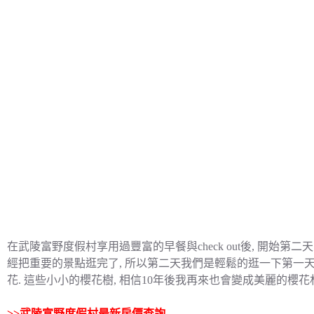
在武陵富野度假村享用過豐富的早餐與check out後, 開始第
經把重要的景點逛完了, 所以第二天我們是輕鬆的逛一下第一天
花. 這些小小的櫻花樹, 相信10年後我再來也會變成美麗的櫻花林.
>>
武陵富野度假村最新房價查詢