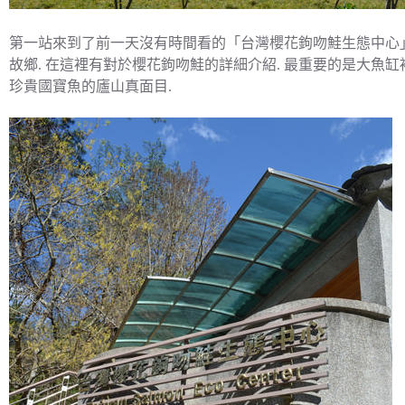
第一站來到了前一天沒有時間看的「台灣櫻花鉤吻鮭生態中心」. 
故鄉. 在這裡有對於櫻花鉤吻鮭的詳細介紹. 最重要的是大魚缸
珍貴國寶魚的廬山真面目.