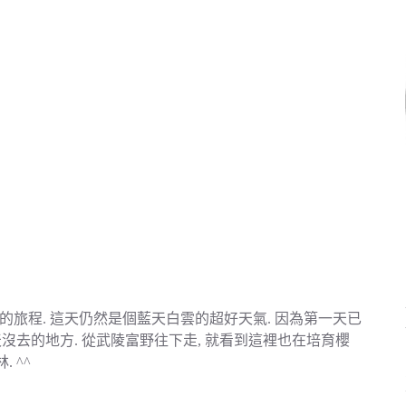
二天的旅程. 這天仍然是個藍天白雲的超好天氣. 因為第一天已
沒去的地方. 從武陵富野往下走, 就看到這裡也在培育櫻
 ^^