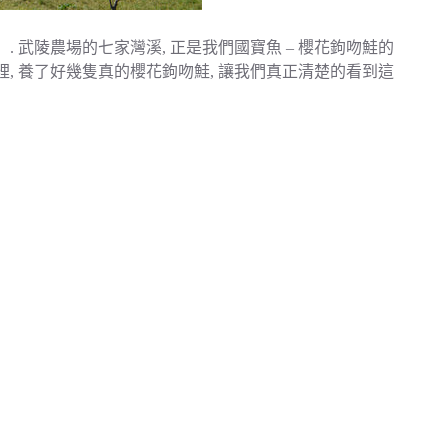
武陵農場的七家灣溪, 正是我們國寶魚 – 櫻花鉤吻鮭的
裡, 養了好幾隻真的櫻花鉤吻鮭, 讓我們真正清楚的看到這