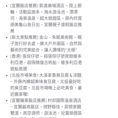
[宜蘭飯店推薦] 凱渡廣場酒店 ~ 陸上郵
輪，活動設施多，海水游泳池、漂漂
河、海景溫泉、超大遊戲區，房內欣賞
絕美龜山島日出，宜蘭親子渡假飯店推
薦
[新北景點推薦] 金山 – 朱銘美術館 ~ 親
子旅行好去處，廣大戶外園區，自然與
藝術的完美結合，讓人讚嘆的”太極”
[香港] 張保仔號 ~ 搭張保仔號夜遊維多
利亞港，超吸睛復古帆船，維多利亞港
遊船首選
[北投市場美食] 大溪家香臭豆腐＆涼麵
~ 外酥內嫩超美味臭豆腐，北投最好吃
的臭豆腐，北投市場晚上必吃美食，最
近搬家囉!
[宜蘭羅東飯店推薦] 村却國際溫泉酒店
~ 宜蘭最高飯店，視野極佳，房間景觀
雙湯，高空酒吧、游泳池、兒童遊戲區