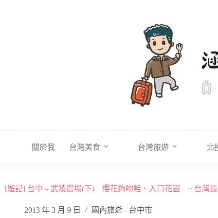
跳
至
主
要
內
容
關於我
台灣美食
台灣旅遊
北
[遊記] 台中 – 武陵農場(下) 櫻花鉤吻鮭、入口花園 ~ 台
2013 年 3 月 9 日
國內旅遊 - 台中市