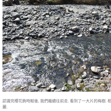
認識完櫻花鉤吻鮭後, 我們繼續往前走. 看到了一大片的梅樹.
麗.