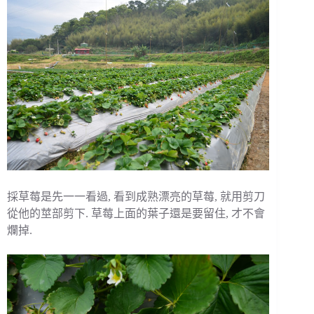
採草莓是先一一看過, 看到成熟漂亮的草莓, 就用剪刀
從他的莖部剪下. 草莓上面的葉子還是要留住, 才不會
爛掉.