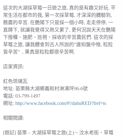
這次的大湖採草莓一日遊之旅, 真的是有趣又好玩. 平
常生活在都市的我, 第一次採草莓, 才深深的體驗到,
務農的辛苦. 在艷陽下只是採一個小時, 走走停停, 一
直蹲下, 就讓我覺得又熱又累了, 更何況說天天在艷陽
下撥種、施肥、巡視、採收的辛苦農民們. 這次的採
草莓之旅, 讓我體會到古人所說的”誰知盤中飧, 粒粒
皆辛苦” , 果真是粒粒都很辛苦啊.
店家資訊:
紅色琉璃瓦
地址: 苗栗縣大湖鄉義和村淋漓坪96-6號
電話: 03-799-1497
網址:
http://www.facebook.com/#!/dahuRED?fref=ts
相關閱讀:
[遊記] 苗栗 – 大湖採草莓之旅(上) ~ 汶水老街、草莓