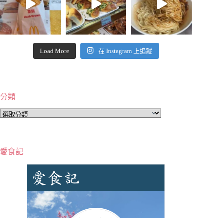
Load More
在 Instagram 上追蹤
分類
分
類
愛食記