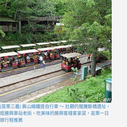
[苗栗三義] 舊山線鐵道自行車 ～ 壯觀的龍騰斷橋遺址，
逛勝興車站老街，吃美味的勝興客棧客家菜，苗栗一日
遊行程推薦