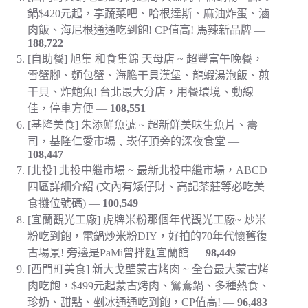
鍋$420元起，享蔬菜吧、哈根達斯、麻油炸蛋、滷
肉飯、海尼根通通吃到飽! CP值高! 馬辣新品牌
—
188,722
[自助餐] 旭集 和食集錦 天母店 ~ 超豐富午晚餐，
雪蟹腳、麵包蟹、海膽干貝漢堡、龍蝦湯泡飯、煎
干貝、炸鮑魚! 台北最大分店，用餐環境、動線
佳，停車方便
—
108,551
[基隆美食] 朱添鮮魚號 ~ 超新鮮美味生魚片、壽
司，基隆仁愛市場﹑崁仔頂旁的深夜食堂
—
108,447
[北投] 北投中繼市場 ~ 最新北投中繼市場，ABCD
四區詳細介紹 (文內有矮仔財、高記茶莊等必吃美
食攤位號碼)
—
100,549
[宜蘭觀光工廠] 虎牌米粉那個年代觀光工廠~ 炒米
粉吃到飽，電鍋炒米粉DIY，好拍的70年代懷舊復
古場景! 旁邊是PaMi曾拌麵宜蘭館
—
98,449
[西門町美食] 新大戈壁蒙古烤肉 ~ 全台最大蒙古烤
肉吃飽，$499元起蒙古烤肉、鴛鴦鍋、多種熱食、
珍奶、甜點、剉冰通通吃到飽，CP值高!
—
96,483