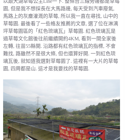
以跟大湖草莓公主Line一下. 整條台三線旁邊都是草莓
園, 但是我不想採長在大馬路邊, 每天受到汽車廢氣,
馬路上的灰塵灌溉的草莓, 所以我一直在尋找, 山中的
草莓園. 最後看了一些格友推薦的文章, 選了位在淋漓
坪草莓園區的「紅色琉璃瓦」草莓園. 紅色琉璃瓦是
過草莓文化館後往前繼續開約4KM, 看到一間全家後
左轉, 往苗55縣開. 沿路都有紅色琉璃瓦的指標, 不會
難找, 路雖然不是很大條, 但也還算好開. 一到紅色琉
璃瓦後, 就知道我選對草莓園了. 這裡有一大片的草莓
園, 四周都是山. 這才是我要找的草莓園.