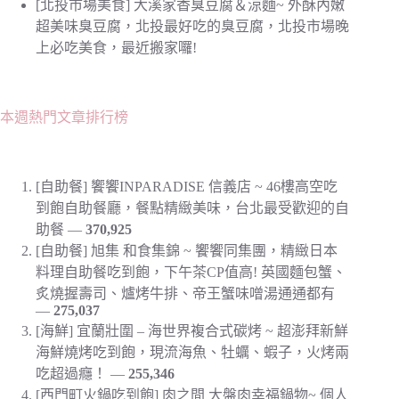
[北投市場美食] 大溪家香臭豆腐＆涼麵~ 外酥內嫩
超美味臭豆腐，北投最好吃的臭豆腐，北投市場晚
上必吃美食，最近搬家囉!
本週熱門文章排行榜
[自助餐] 饗饗INPARADISE 信義店 ~ 46樓高空吃
到飽自助餐廳，餐點精緻美味，台北最受歡迎的自
助餐
—
370,925
[自助餐] 旭集 和食集錦 ~ 饗饗同集團，精緻日本
料理自助餐吃到飽，下午茶CP值高! 英國麵包蟹、
炙燒握壽司、爐烤牛排、帝王蟹味噌湯通通都有
—
275,037
[海鮮] 宜蘭壯圍 – 海世界複合式碳烤 ~ 超澎拜新鮮
海鮮燒烤吃到飽，現流海魚、牡蠣、蝦子，火烤兩
吃超過癮！
—
255,346
[西門町火鍋吃到飽] 肉之間 大盤肉幸福鍋物~ 個人