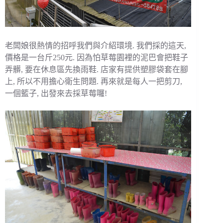
老闆娘很熱情的招呼我們與介紹環境. 我們採的這天,
價格是一台斤250元. 因為怕草莓園裡的泥巴會把鞋子
弄髒, 要在休息區先換雨鞋. 店家有提供塑膠袋套在腳
上, 所以不用擔心衛生問題. 再來就是每人一把剪刀,
一個籃子, 出發來去採草莓囉!