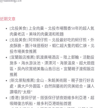
@hanblog118
近期文章
[北投美食] 上全肉羹 ~ 北投市場飄香50年的超人氣
肉羹老店，美味的肉羹湯和乾麵
[北投美食] 阿宗蚵仔煎 ~ 北投最好吃的蚵仔煎，外
皮酥脆，醬汁味道極好，蝦仁超大隻的蝦仁焿，北
投市場美食推薦
[宜蘭飯店推薦] 凱渡廣場酒店 ~ 陸上郵輪，活動設
施多，海水游泳池、漂漂河、海景溫泉、超大遊戲
區，房內欣賞絕美龜山島日出，宜蘭親子渡假飯店
推薦
[新北景點推薦] 金山 – 朱銘美術館 ~ 親子旅行好去
處，廣大戶外園區，自然與藝術的完美結合，讓人
讚嘆的”太極”
[香港] 張保仔號 ~ 搭張保仔號夜遊維多利亞港，超
吸睛復古帆船，維多利亞港遊船首選