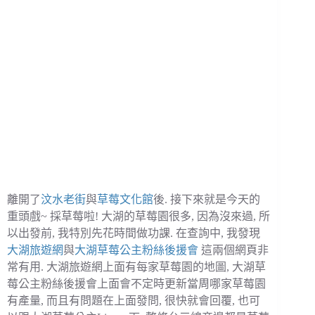
離開了
汶水老街
與
草莓文化館
後. 接下來就是今天的
重頭戲~ 採草莓啦! 大湖的草莓園很多, 因為沒來過, 所
以出發前, 我特別先花時間做功課. 在查詢中, 我發現
大湖旅遊網
與
大湖草莓公主粉絲後援會
這兩個網頁非
常有用. 大湖旅遊網上面有每家草莓園的地圖, 大湖草
莓公主粉絲後援會上面會不定時更新當周哪家草莓園
有產量, 而且有問題在上面發問, 很快就會回覆, 也可