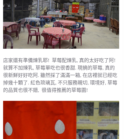
店家還有準備煉乳耶! 草莓配煉乳, 真的太好吃了阿!
就算不加煉乳, 草莓單吃也很香甜. 現摘的草莓, 真的
很新鮮好好吃阿. 雖然採了滿滿一箱, 在店裡就已經吃
掉幾十顆了. 紅色琉璃瓦, 不只服務親切, 環境好, 草莓
的品質也很不錯, 很值得推薦的草莓園!