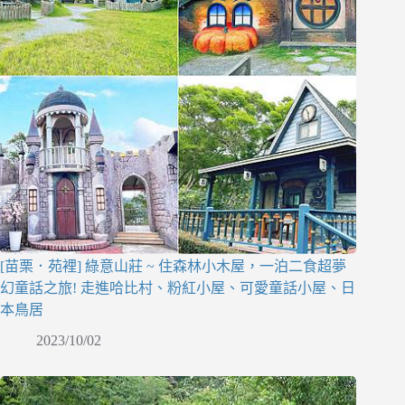
[苗栗．苑裡] 綠意山莊 ~ 住森林小木屋，一泊二食超夢
幻童話之旅! 走進哈比村、粉紅小屋、可愛童話小屋、日
本鳥居
2023/10/02