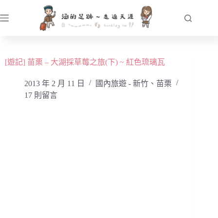
跳
至
主
要
內
[遊記] 苗栗 – 大湖採草莓之旅(下) ~ 紅色琉璃瓦
容
2013 年 2 月 11 日
國內旅遊 - 新竹、苗栗
17 則留言