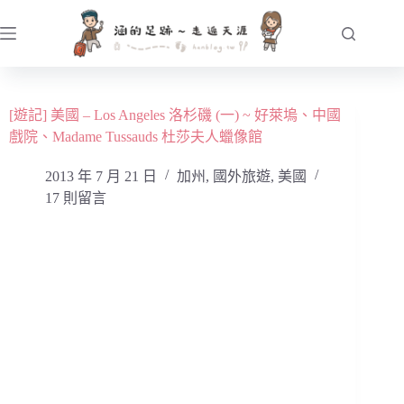
跳
至
主
要
內
[遊記] 美國 – Los Angeles 洛杉磯 (一) ~ 好萊塢、中國
容
戲院、Madame Tussauds 杜莎夫人蠟像館
2013 年 7 月 21 日
加州
,
國外旅遊
,
美國
17 則留言