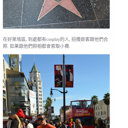
在好萊塢區, 到處都有cosplay的人, 招攬遊客跟他們合
照. 如果跟他們照相都會索取小費.