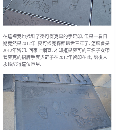
在這裡我也找到了麥可傑克森的手足印, 但是一看日
期竟然是2012年. 麥可傑克森都過世三年了, 怎麼會是
2012年留印. 回家上網查, 才知道是麥可的三名子女帶
著麥克的招牌手套與鞋子在2012年留印在此, 讓後人
永遠記得這位巨星.