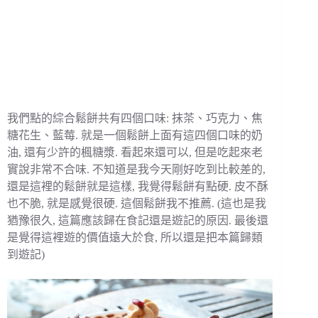
我們點的綜合鬆餅共有四個口味: 抹茶、巧克力、焦
糖花生、藍莓. 就是一個鬆餅上面有這四個口味的奶
油, 還有少許的楓糖漿. 看起來還可以, 但是吃起來老
實說非常不合味. 不知道是我今天剛好吃到比較差的,
還是這裡的鬆餅就是這樣, 我覺得鬆餅有點硬. 皮不酥
也不脆, 就是感覺很硬. 這個鬆餅我不推薦. (這也是我
猶豫很久, 這篇應該歸在食記還是遊記的原因. 最後還
是覺得這裡遊的價值遠大於食, 所以還是把本篇歸類
到遊記)