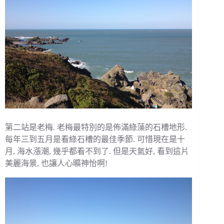
第二站是老梅. 老梅最特別的是佈滿綠藻的石槽地形.
每年三到五月是看綠石槽的最佳季節. 可惜現在是十
月, 海水漲潮, 幾乎都看不到了. 但是天氣好, 看到這片
美麗海景, 也讓人心曠神怡啊!