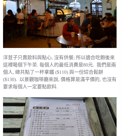
洋荳子只賣飲料與點心, 沒有供餐; 所以適合吃飽後來
這裡喝個下午茶. 每個人的最低消費是80元. 我們是兩
個人, 總共點了一杯拿鐵 ($110) 與一份綜合鬆餅
($130). 以景觀咖啡廳來說, 價格算是滿平價的, 也沒有
要求每個人一定要點飲料.