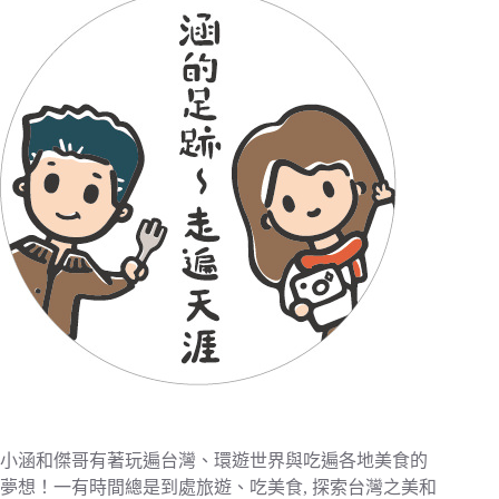
小涵和傑哥有著玩遍台灣、環遊世界與吃遍各地美食的
夢想！一有時間總是到處旅遊、吃美食, 探索台灣之美和