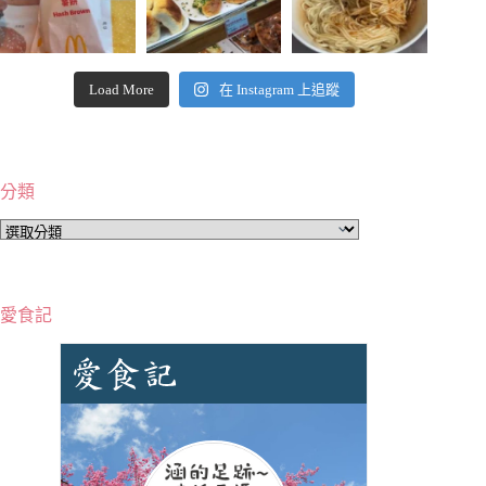
Load More
在 Instagram 上追蹤
分類
分
類
愛食記