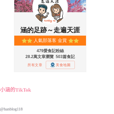
小涵的TikTok
@hanblog118