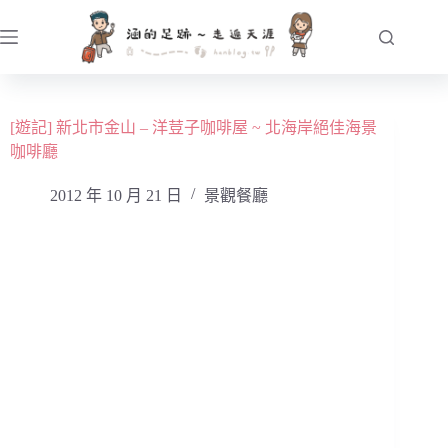
跳
至
主
要
內
[遊記] 新北市金山 – 洋荳子咖啡屋 ~ 北海岸絕佳海景
容
咖啡廳
2012 年 10 月 21 日
景觀餐廳