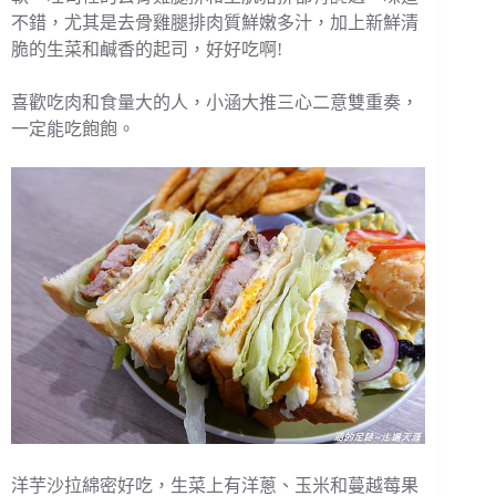
不錯，尤其是去骨雞腿排肉質鮮嫩多汁，加上新鮮清
脆的生菜和鹹香的起司，好好吃啊!
喜歡吃肉和食量大的人，小涵大推三心二意雙重奏，
一定能吃飽飽。
洋芋沙拉綿密好吃，生菜上有洋蔥、玉米和蔓越莓果