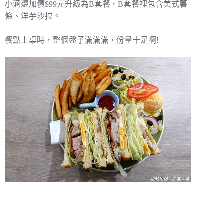
小涵還加價$99元升級為B套餐，B套餐裡包含美式薯
條、洋芋沙拉。
餐點上桌時，整個盤子滿滿滿，份量十足啊!