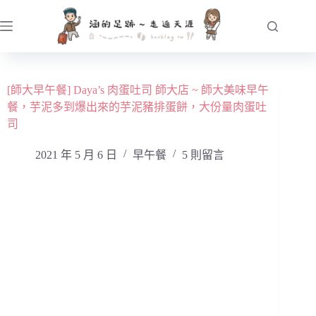
跳
至
主
要
內
[師大早午餐] Daya’s 肉蛋吐司 師大店 ~ 師大美味早午
容
餐，芋泥多到爆出來的芋泥豬排蛋餅，大份量肉蛋吐
司
2021 年 5 月 6 日
早午餐
5 則留言