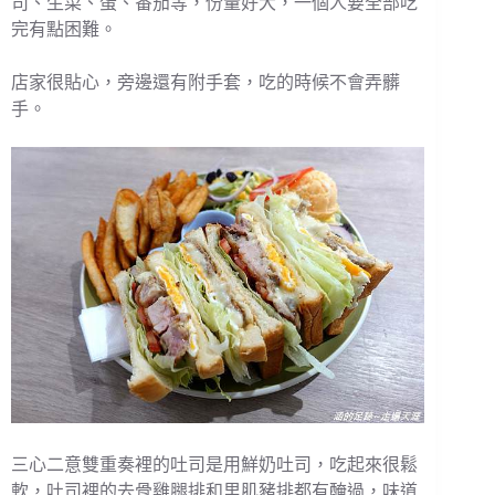
司、生菜、蛋、番茄等，份量好大，一個人要全部吃
完有點困難。
店家很貼心，旁邊還有附手套，吃的時候不會弄髒
手。
三心二意雙重奏裡的吐司是用鮮奶吐司，吃起來很鬆
軟，吐司裡的去骨雞腿排和里肌豬排都有醃過，味道