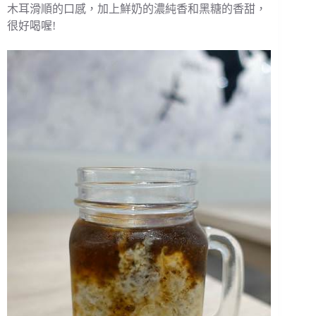
木耳滑順的口感，加上鮮奶的濃純香和黑糖的香甜，
很好喝喔!