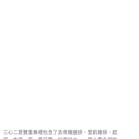
三心二意雙重奏裡包含了去骨雞腿排、里肌豬排、起