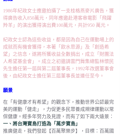
1986年紀政女士應邀拍攝了一支桂格燕麥片廣告，獲
得廣告收入850萬元，同年應邀赴港客串電影「飛躍
羚羊」的演出獲得演出費100萬元，共計950 萬元。
紀政女士認為這些收益，都是因為自己在運動場上的
成就而有機會獲得，本著「飲水思源」及「創造希
望」之信念，遂將所獲收益全數捐出，成立「財團法
人希望基金會」。成立之初邀請雲門舞集總監林懷民
先生擔任第一屆與第二屆董事長，1992年改選董事會
後，由紀政女士擔任第三屆董事長並連任至今。
願景
在「有健康才有希望」的觀念下，推動世界公認最完
美的運動「健走」，力促更多民眾養成規律運動以常
保健康。經多年努力及見證，而有了如下兩大遠景：
一、將台灣寶島打造為「萬步寶島」
推廣健走，我們發起【百萬聚樂步】，目標：百萬國