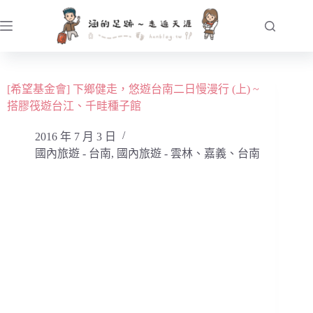
跳
至
主
要
內
[希望基金會] 下鄉健走，悠遊台南二日慢漫行 (上) ~
容
搭膠筏遊台江、千畦種子館
2016 年 7 月 3 日
國內旅遊 - 台南
,
國內旅遊 - 雲林、嘉義、台南