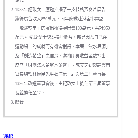
源起
1986年紀政女士應邀拍攝了一支桂格燕麥片廣告，
獲得廣告收入850萬元，同年應邀赴港客串電影
「飛躍羚羊」的演出獲得演出費100萬元，共計950
萬元。 紀政女士認為這些收益，都是因為自己在
運動場上的成就而有機會獲得，本著「飲水思源」
及「創造希望」之信念，遂將所獲收益全數捐出，
成立「財團法人希望基金會」。成立之初邀請雲門
舞集總監林懷民先生擔任第一屆與第二屆董事長，
1992年改選董事會後，由紀政女士擔任第三屆董事
長並連任至今。
願景
源起