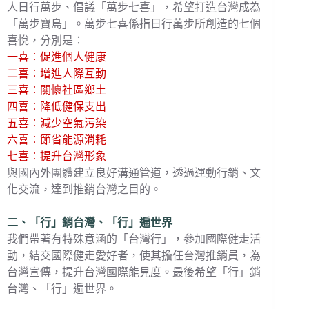
人日行萬步、倡議「萬步七喜」，希望打造台灣成為
「萬步寶島」。萬步七喜係指日行萬步所創造的七個
喜悅，分別是：
一喜︰促進個人健康
二喜︰增進人際互動
三喜︰關懷社區鄉土
四喜︰降低健保支出
五喜︰減少空氣污染
六喜︰節省能源消耗
七喜︰提升台灣形象
與國內外團體建立良好溝通管道，透過運動行銷、文
化交流，達到推銷台灣之目的。
二、「行」銷台灣、「行」遍世界
我們帶著有特殊意涵的「台灣行」，參加國際健走活
動，結交國際健走愛好者，使其擔任台灣推銷員，為
台灣宣傳，提升台灣國際能見度。最後希望「行」銷
台灣、「行」遍世界。