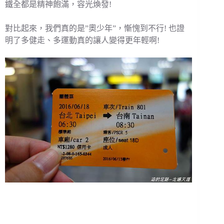
鐵全都是精神飽滿，容光煥發!
對比起來，我們真的是”奧少年”，慚愧到不行! 也證
明了多健走、多運動真的讓人變得更年輕啊!