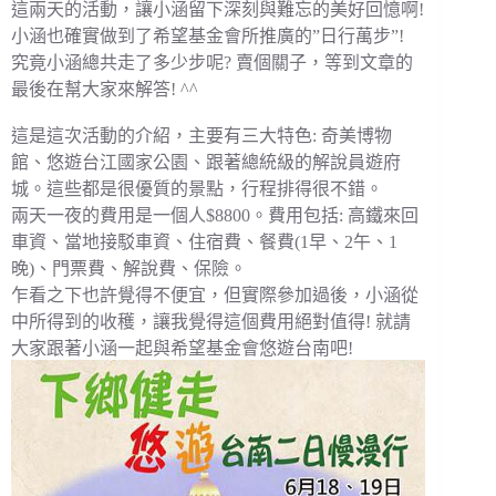
這兩天的活動，讓小涵留下深刻與難忘的美好回憶啊!
小涵也確實做到了希望基金會所推廣的”日行萬步”!
究竟小涵總共走了多少步呢? 賣個關子，等到文章的
最後在幫大家來解答! ^^
這是這次活動的介紹，主要有三大特色: 奇美博物
館、悠遊台江國家公園、跟著總統級的解說員遊府
城。這些都是很優質的景點，行程排得很不錯。
兩天一夜的費用是一個人$8800。費用包括: 高鐵來回
車資、當地接駁車資、住宿費、餐費(1早、2午、1
晚)、門票費、解說費、保險。
乍看之下也許覺得不便宜，但實際參加過後，小涵從
中所得到的收穫，讓我覺得這個費用絕對值得! 就請
大家跟著小涵一起與希望基金會悠遊台南吧!