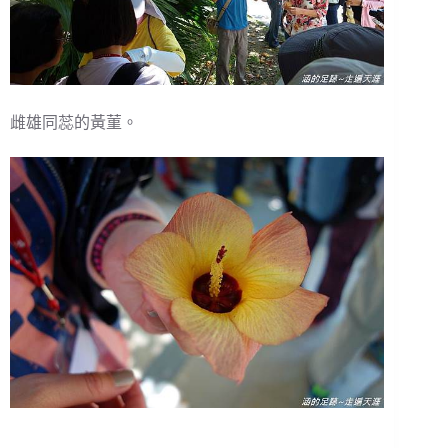
雌雄同蕊的黃菫。