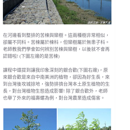
在河邊看到整排的苦楝與欒樹。這兩種樹非常相似，
卻屬不同科。苦楝屬於楝科，但欒樹屬於無患子科。
老師教我們學會如何辨別苦楝與欒樹，以後就不會再
認錯啦! (下圖左邊的是苦楝)
課程中還提到讓我印象深刻的銀合歡(下圖右邊)，原
來銀合歡是來自中南美洲的植物，卻因為好生長，來
到台灣後攻城掠地，強勢排擠台灣本土原生植物的生
長，對台灣植物生態造成影響! 除了銀合歡外，老師
也舉了外來的福壽螺為例，對台灣農業造成傷害。