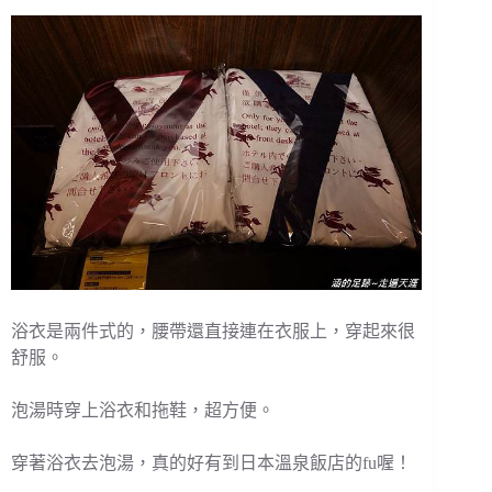
浴衣是兩件式的，腰帶還直接連在衣服上，穿起來很
舒服。
泡湯時穿上浴衣和拖鞋，超方便。
穿著浴衣去泡湯，真的好有到日本溫泉飯店的fu喔！