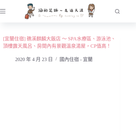
跳
至
主
要
內
[宜蘭住宿] 礁溪麒麟大飯店 ～ SPA水療區、游泳池、
容
頂樓露天風呂、房間內有景觀溫泉湯屋，CP值高！
2020 年 4 月 23 日
國內住宿 - 宜蘭