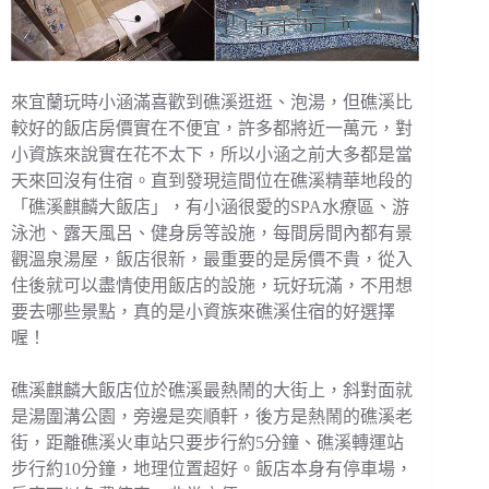
來宜蘭玩時小涵滿喜歡到礁溪逛逛、泡湯，但礁溪比
較好的飯店房價實在不便宜，許多都將近一萬元，對
小資族來說實在花不太下，所以小涵之前大多都是當
天來回沒有住宿。直到發現這間位在礁溪精華地段的
「礁溪麒麟大飯店」，有小涵很愛的SPA水療區、游
泳池、露天風呂、健身房等設施，每間房間內都有景
觀溫泉湯屋，飯店很新，最重要的是房價不貴，從入
住後就可以盡情使用飯店的設施，玩好玩滿，不用想
要去哪些景點，真的是小資族來礁溪住宿的好選擇
喔！
礁溪麒麟大飯店位於礁溪最熱鬧的大街上，斜對面就
是湯圍溝公園，旁邊是奕順軒，後方是熱鬧的礁溪老
街，距離礁溪火車站只要步行約5分鐘、礁溪轉運站
步行約10分鐘，地理位置超好。飯店本身有停車場，