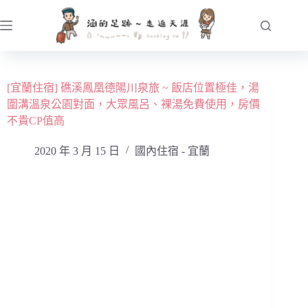
跳
至
主
要
內
[宜蘭住宿] 礁溪鳳凰德陽川泉旅 ~ 飯店位置極佳，湯
容
圍溝溫泉公園對面，大眾風呂、裸湯免費使用，房價
不貴CP值高
2020 年 3 月 15 日
國內住宿 - 宜蘭