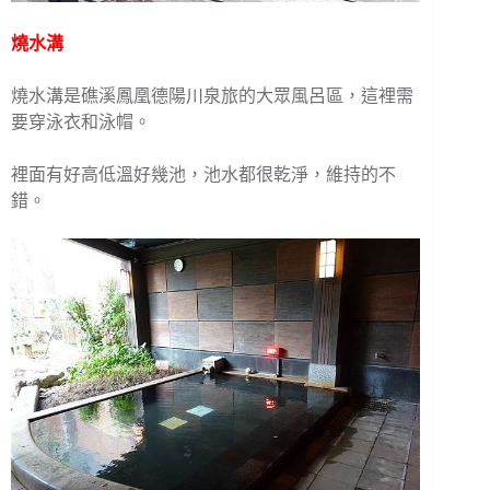
燒水溝
燒水溝是礁溪鳳凰德陽川泉旅的大眾風呂區，這裡需
要穿泳衣和泳帽。
裡面有好高低溫好幾池，池水都很乾淨，維持的不
錯。