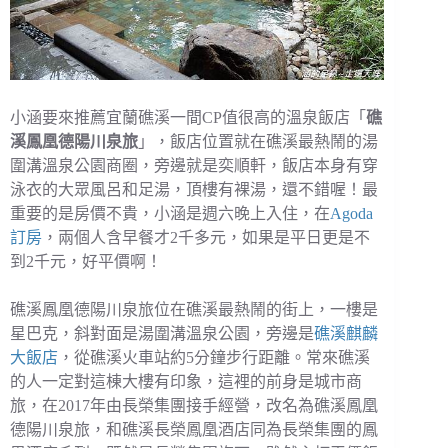
小涵要來推薦宜蘭礁溪一間CP值很高的溫泉飯店「
礁
溪鳳凰德陽川泉旅
」，飯店位置就在礁溪最熱鬧的湯
圍溝溫泉公園商圈，旁邊就是奕順軒，飯店本身有穿
泳衣的大眾風呂和足湯，頂樓有裸湯，還不錯喔！最
重要的是房價不貴，小涵是週六晚上入住，在
Agoda
訂房
，兩個人含早餐才2千多元，如果是平日更是不
到2千元，好平價啊！
礁溪鳳凰德陽川泉旅位在礁溪最熱鬧的街上，一樓是
星巴克，斜對面是湯圍溝溫泉公園，旁邊是
礁溪麒麟
大飯店
，從礁溪火車站約5分鐘步行距離。常來礁溪
的人一定對這棟大樓有印象，這裡的前身是城市商
旅，在2017年由長榮集團接手經營，改名為礁溪鳳凰
德陽川泉旅，和礁溪長榮鳳凰酒店同為長榮集團的鳳