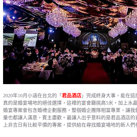
2020年10月小涵在台北的「
君品酒店
」完成終身大事，能在這
真的是婚宴場地的絕佳選擇，這裡的宴會廳挑高5米，加上水
婚宴專案會包含婚禮企劃服務，整個婚企團隊相當專業，讓我
量也都讓人滿意，賓主盡歡。最讓人出乎意料的是君品酒店的
上非吉日有比較平價的專案，提供給在尋找婚宴場地的新人們