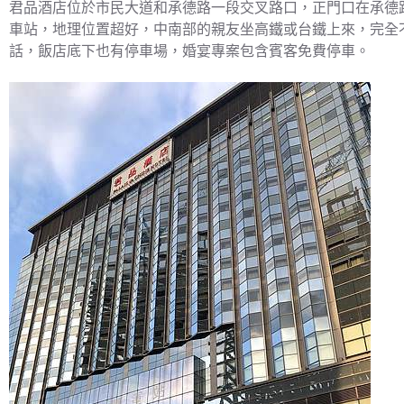
君品酒店位於市民大道和承德路一段交叉路口，正門口在承德
車站，地理位置超好，中南部的親友坐高鐵或台鐵上來，完全
話，飯店底下也有停車場，婚宴專案包含賓客免費停車。