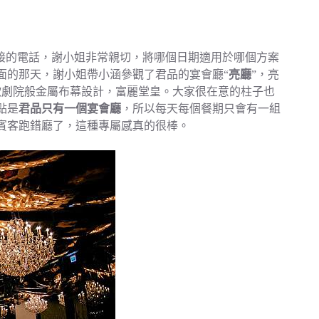
a) 接的電話，謝小姐非常親切，將哪個日期適用於哪個方案
面的那天，謝小姐帶小涵參觀了君品的宴會廳“
亮廳
”，亮
歌劇院般金屬布幕設計，富麗堂皇。大家很在意的柱子也
點是
君品只有一個宴會廳
，所以每天每個餐期只會有一組
賓客跑錯廳了，這種專屬感真的很棒。