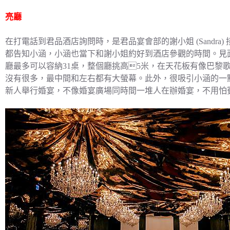
亮廳
在打電話到君品酒店詢問時，是君品宴會部的謝小姐 (Sandr
都告知小涵，小涵也當下和謝小姐約好到酒店參觀的時間。見
廳最多可以容納31桌，整個廳挑高5米，在天花板有像巴黎
沒有很多，最中間和左右都有大螢幕。此外，很吸引小涵的一
新人舉行婚宴，不像婚宴廣場同時間一堆人在辦婚宴，不用怕