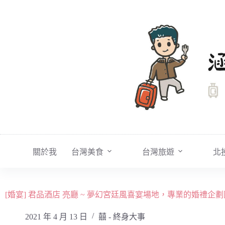
跳
至
主
要
內
容
關於我
台灣美食
台灣旅遊
北
[婚宴] 君品酒店 亮廳 ~ 夢幻宮廷風喜宴場地，專業的婚
2021 年 4 月 13 日
囍 - 終身大事