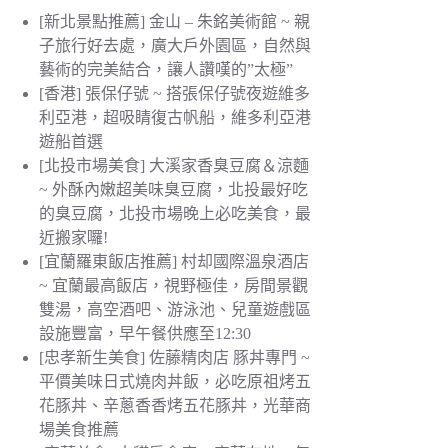
[新北景點推薦] 金山 – 朱銘美術館 ~ 親
子旅行好去處，廣大戶外園區，自然與
藝術的完美結合，讓人讚嘆的”太極”
[香港] 張保仔號 ~ 搭張保仔號夜遊維多
利亞港，超吸睛復古帆船，維多利亞港
遊船首選
[北投市場美食] 大溪家香臭豆腐＆涼麵
~ 外酥內嫩超美味臭豆腐，北投最好吃
的臭豆腐，北投市場晚上必吃美食，最
近搬家囉!
[宜蘭羅東飯店推薦] 村却國際溫泉酒店
~ 宜蘭最高飯店，視野極佳，房間景觀
雙湯，高空酒吧、游泳池、兒童遊戲區
設施豐富，早午餐供應至12:30
[忠孝新生美食] 佐藤精肉店 豚丼專門 ~
平價美味日式燒肉丼飯，必吃原祖烤五
花豚丼、辛蔥香香烤五花豚丼，光華商
場美食推薦