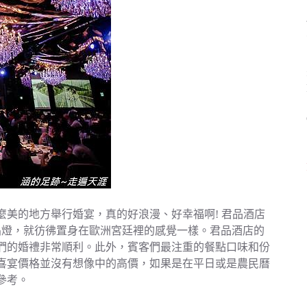
麼美的地方舉行婚宴，真的好浪漫、好幸福啊! 君品酒店
晶燈，就彷彿置身在歐洲宮廷裡的感覺一樣。君品酒店的
們的婚禮非常順利。此外，賓客們最注重的餐點口味和份
喜宴價格並沒有想像中的高價，如果是在平日或是農民曆
參考。