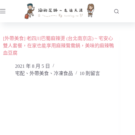
跳
至
主
要
內
[外帶美食] 老四川巴蜀麻辣燙 (台北南京店) ~ 宅安心
容
雙人套餐，在家也能享用麻辣鴛鴦鍋，美味的麻辣鴨
血豆腐
2021 年 8 月 5 日
宅配、外帶美食、冷凍食品
10 則留言