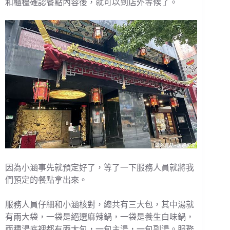
和櫃檯確認餐點內容後，就可以到店外等候了。
因為小涵事先就預定好了，等了一下服務人員就將我
們預定的餐點拿出來。
服務人員仔細和小涵核對，總共有三大包，其中湯就
有兩大袋，一袋是絕選麻辣鍋，一袋是養生白味鍋，
兩種湯底裡都有兩大包，一包主湯，一包副湯。服務