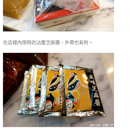
在店裡內用時的沾醬芝麻醬，外帶也有附。