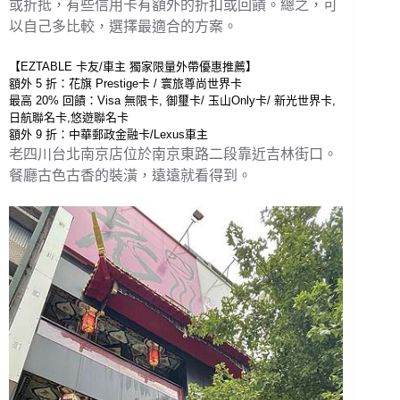
或折抵，有些信用卡有額外的折扣或回饋。總之，可
以自己多比較，選擇最適合的方案。
【EZTABLE 卡友/車主 獨家限量外帶優惠推薦】
額外 5 折：花旗 Prestige卡 / 寰旅尊尚世界卡 
最高 20% 回饋：Visa 無限卡, 御璽卡/ 玉山Only卡/ 新光世界卡,
日航聯名卡,悠遊聯名卡 
額外 9 折：中華郵政金融卡/Lexus車主
老四川台北南京店位於南京東路二段靠近吉林街口。
餐廳古色古香的裝潢，遠遠就看得到。