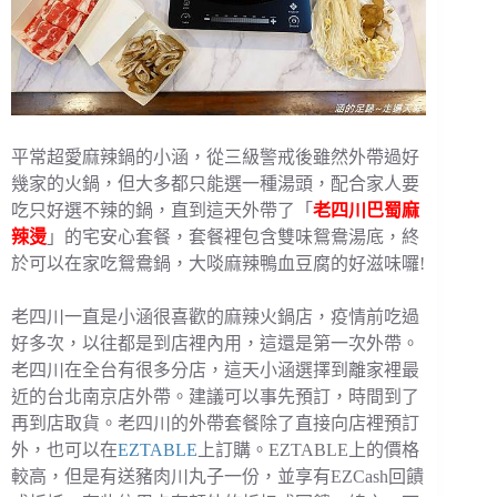
平常超愛麻辣鍋的小涵，從三級警戒後雖然外帶過好
幾家的火鍋，但大多都只能選一種湯頭，配合家人要
吃只好選不辣的鍋，直到這天外帶了「
老四川巴蜀麻
辣燙
」的宅安心套餐，套餐裡包含雙味鴛鴦湯底，終
於可以在家吃鴛鴦鍋，大啖麻辣鴨血豆腐的好滋味囉!
老四川一直是小涵很喜歡的麻辣火鍋店，疫情前吃過
好多次，以往都是到店裡內用，這還是第一次外帶。
老四川在全台有很多分店，這天小涵選擇到離家裡最
近的台北南京店外帶。建議可以事先預訂，時間到了
再到店取貨。老四川的外帶套餐除了直接向店裡預訂
外，也可以在
EZT
ABLE
上訂購。EZTABLE上的價格
較高，但是有送豬肉川丸子一份，並享有EZCash回饋