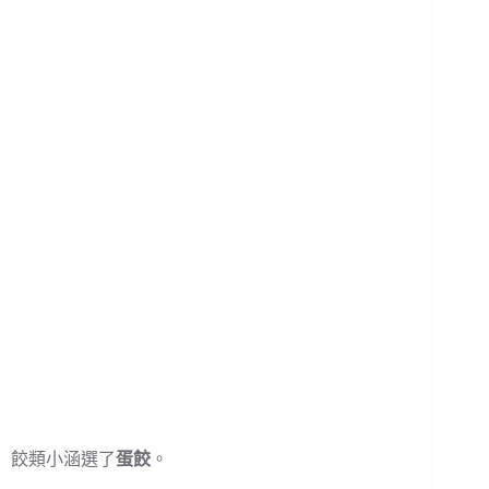
餃類小涵選了
蛋餃
。