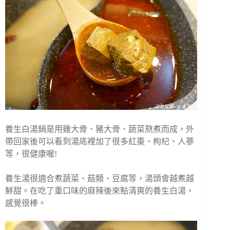
養生白湯鍋是用雞大骨、豬大骨、蔬菜熬煮而成，外
帶回家後可以看到湯底裡加了很多紅棗、枸杞、人篸
等，很健康喔!
養生湯很適合煮蔬菜、菇類、豆腐等，湯頭會越煮越
鮮甜。在吃了重口味的麻辣後來點清爽的養生白湯，
感覺很棒。