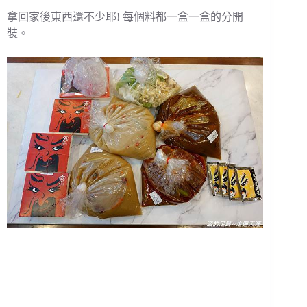
拿回家後東西還不少耶! 每個料都一盒一盒的分開
裝。