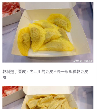
乾料選了
豆皮
，老四川的豆皮不是一般那種乾豆皮
喔!