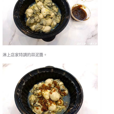
淋上店家特調的蒜泥醬。