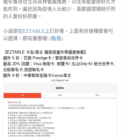
幾年獲得台北米其林餐盤推薦，以往來都要排好久才
能吃到，最近因為疫情人比較少，喜歡圓環邊蚵仔煎
的人要好好把握。
小涵是在
EZTABLE
上訂好餐，上面有好幾種套餐可
以選擇，都有優惠喔! (
點我
)
【EZTABLE 卡友/車主 獨家限量外帶優惠推薦】
額外 5 折：花旗 Prestige卡 / 寰旅尊尚世界卡 
最高 20% 回饋：Visa 無限卡, 御璽卡/ 玉山Only卡/ 新光世界卡,
日航聯名卡,悠遊聯名卡 
額外 9 折：中華郵政金融卡/Lexus車主