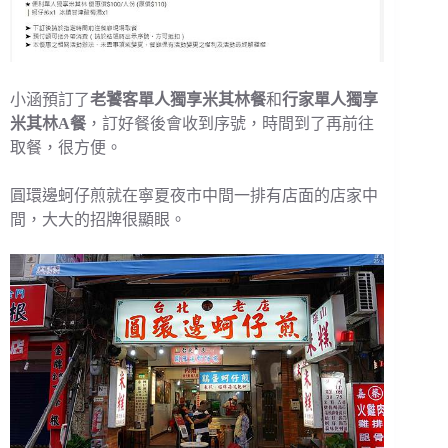
小涵預訂了
老饕客單人獨享米其林餐
和
行家單人獨享
米其林A餐
，訂好餐後會收到序號，時間到了再前往
取餐，很方便。
圓環邊蚵仔煎就在寧夏夜市中間一排有店面的店家中
間，大大的招牌很顯眼。