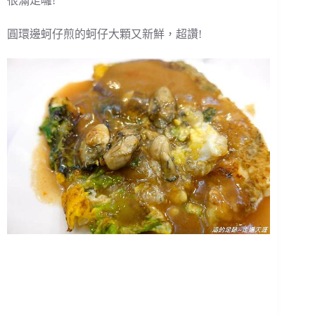
很滿足囉!
圓環邊蚵仔煎的蚵仔大顆又新鮮，超讚!