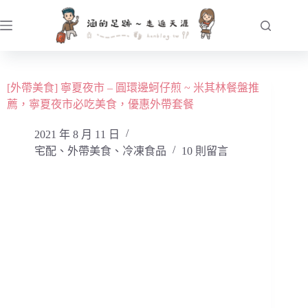
跳
至
主
要
內
[外帶美食] 寧夏夜市 – 圓環邊蚵仔煎 ~ 米其林餐盤推
容
薦，寧夏夜市必吃美食，優惠外帶套餐
2021 年 8 月 11 日
宅配、外帶美食、冷凍食品
10 則留言