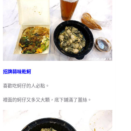
招牌蒜味乾蚵
喜歡吃蚵仔的人必點。
裡面的蚵仔又多又大顆，底下鋪滿了薑絲。