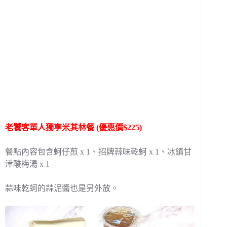
老饕客單人獨享米其林餐 (優惠價$225)
餐點內容包含蚵仔煎 x 1、招牌蒜味乾蚵 x 1、冰鎮甘
津酸梅湯 x 1
蒜味乾蚵的蒜泥醬也是另外放。