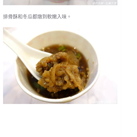
排骨酥和冬瓜都燉到軟嫩入味。