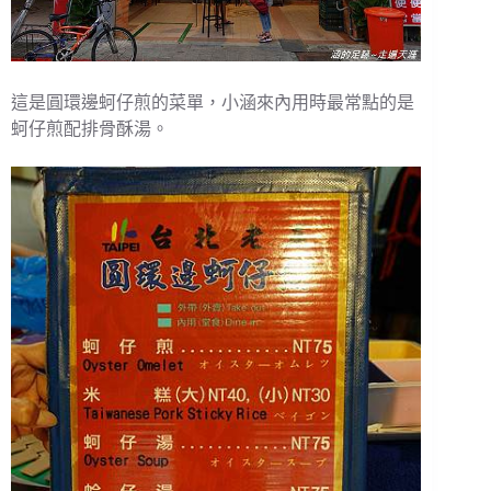
這是圓環邊蚵仔煎的菜單，小涵來內用時最常點的是
蚵仔煎配排骨酥湯。