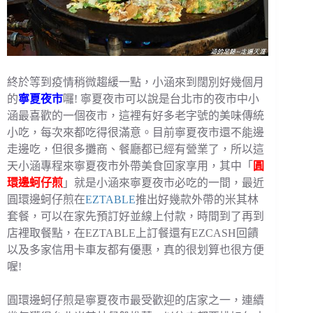
終於等到疫情稍微趨緩一點，小涵來到闊別好幾個月
的
寧夏夜市
囉! 寧夏夜市可以說是台北市的夜市中小
涵最喜歡的一個夜市，這裡有好多老字號的美味傳統
小吃，每次來都吃得很滿意。目前寧夏夜市還不能邊
走邊吃，但很多攤商、餐廳都已經有營業了，所以這
天小涵專程來寧夏夜市外帶美食回家享用，其中「
圓
環邊蚵仔煎
」就是小涵來寧夏夜市必吃的一間，最近
圓環邊蚵仔煎在
EZTABLE
推出好幾款外帶的米其林
套餐，可以在家先預訂好並線上付款，時間到了再到
店裡取餐點，在EZTABLE上訂餐還有EZCASH回饋
以及多家信用卡車友都有優惠，真的很划算也很方便
喔!
圓環邊蚵仔煎是寧夏夜市最受歡迎的店家之一，連續