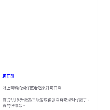
蚵仔煎
淋上醬料的蚵仔煎看起來好可口啊!
自從5月多升級為三級警戒後就沒有吃過蚵仔煎了，
真的很懷念。