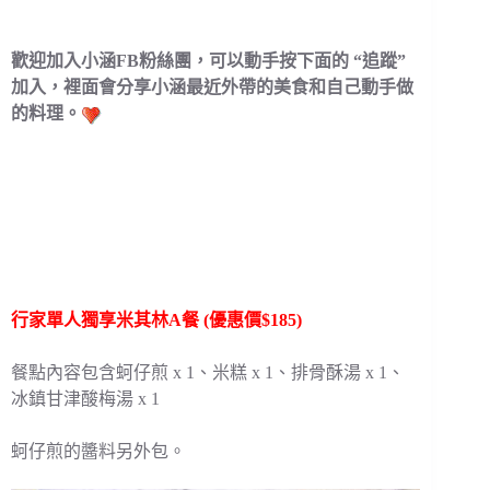
歡迎加入小涵FB粉絲團，可以動手按下面的 “追蹤”
加入，裡面會分享小涵最近外帶的美食和自己動手做
的料理。
行家單人獨享米其林A餐 (優惠價$185)
餐點內容包含蚵仔煎 x 1、米糕 x 1、排骨酥湯 x 1、
冰鎮甘津酸梅湯 x 1
蚵仔煎的醬料另外包。