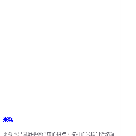
米糕
米糕也是圓環邊蚵仔煎的招牌，這裡的米糕叫做諸羅