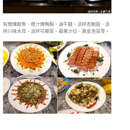
有煙燻鮭魚、橙汁燻鴨胸、滷牛腱、涼拌杏鮑菇、涼
拌川味木耳、涼拌花椰菜、蘋果沙拉、黃金泡菜等。