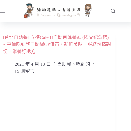
跳
至
主
要
內
[台北自助餐] 立德Cafe83自助百匯餐廳 (國父紀念館)
容
~ 平價吃到飽自助餐CP值高，新鮮美味，服務熱情親
切，聚餐好地方
2021 年 4 月 13 日
自助餐、吃到飽
15 則留言