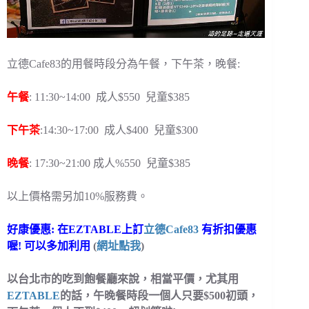
立德Cafe83的用餐時段分為午餐，下午茶，晚餐:
午餐
: 11:30~14:00 成人$550 兒童$385
下午茶
:14:30~17:00 成人$400 兒童$300
晚餐
: 17:30~21:00 成人%550 兒童$385
以上價格需另加10%服務費。
好康優惠: 在EZTABLE上訂
立德Cafe83
有折扣優惠
喔! 可以多加利用
(
網址點我
)
以台北市的吃到飽餐廳來說，相當平價，尤其用
EZT
ABLE
的話，午晚餐時段一個人只要$500初頭，