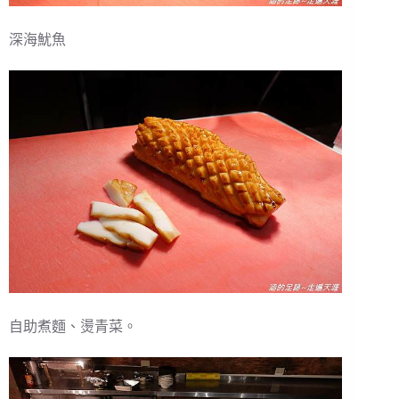
深海魷魚
自助煮麵、燙青菜。