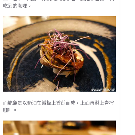
吃到的咖哩。
而鮑魚是以奶油在鐵板上香煎而成，上面再淋上青檸
咖哩。