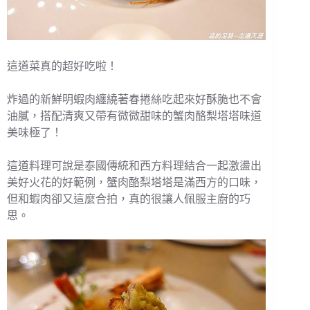
這道菜真的超好吃啦！
炸過的新鮮明蝦肉纏繞著春捲絲吃起來好酥脆也不會
油膩，搭配清爽又帶有微微甜味的蟹肉酪梨塔塔味道
美味極了！
這道料理可說是泰國傳統和西方料理結合一起激盪出
美好火花的好範例，蟹肉酪梨塔塔是滿西方的口味，
但和蝦肉卻又這麼合拍，真的很讓人佩服主廚的巧
思。