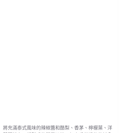
將充滿泰式風味的辣椒醬和酪梨、香茅、檸檬葉、洋