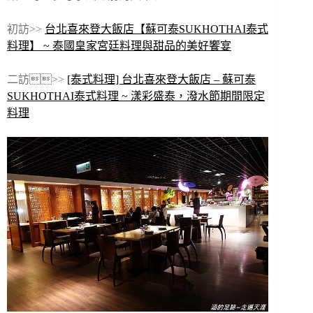
初訪>>
台北喜來登大飯店【蘇可泰SUKHOTHAI泰式
料理】 ~ 泰國皇家宮廷料理與甜品的美好饗宴
二訪>>
[泰式料理] 台北喜來登大飯店 – 蘇可泰
SUKHOTHAI泰式料理 ~ 漾彩盛泰，潑水節期間限定
料理