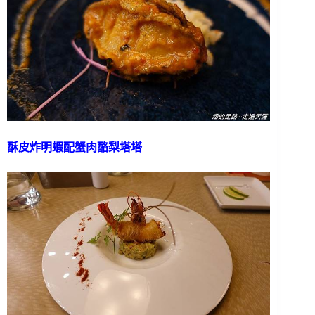
酥皮炸明蝦配蟹肉酪梨塔塔