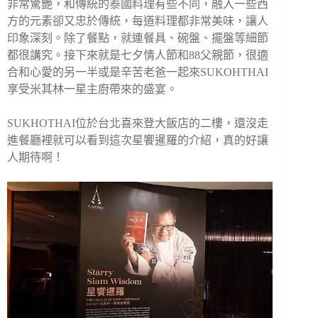
非常驚艷，和傳統的泰國料理有些不同，融入一些西
方的元素卻又忠於傳統，每道料理都非常美味，讓人
印象深刻。除了餐點，就連餐具、碗盤、擺盤等細節
都很講究。接下來就是七夕情人節和88父親節，很適
合和心愛的另一半或是辛苦老爸一起來SUKOHTHAI
享受米其林一星主廚帶來的盛宴。
SUKHOTHAI位於台北喜來登大飯店的二樓，還沒走
進餐廳裡就可以看到這次星饗暹羅的介紹，真的好讓
人期待啊！