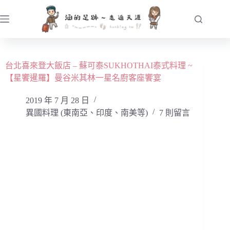
跳
至
主
要
內
台北喜來登大飯店 – 蘇可泰SUKHOTHAI泰式料理 ~
容
【星饗暹羅】曼谷米其林一星名廚客座饗宴
2019 年 7 月 28 日
異國料理 (東南亞、印度、南美等)
7 則留言