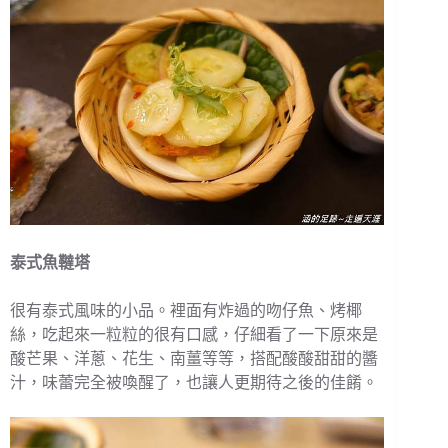
泰式魚韃塔
很有泰式風味的小品。裡面有炸過的吻仔魚、烤椰
絲，吃起來一粒粒的很有口感，仔細看了一下原來是
酸芒果、洋蔥、花生、南薑等等，搭配酸酸甜甜的醬
汁，味蕾完全被喚醒了，也讓人更期待之後的佳餚。