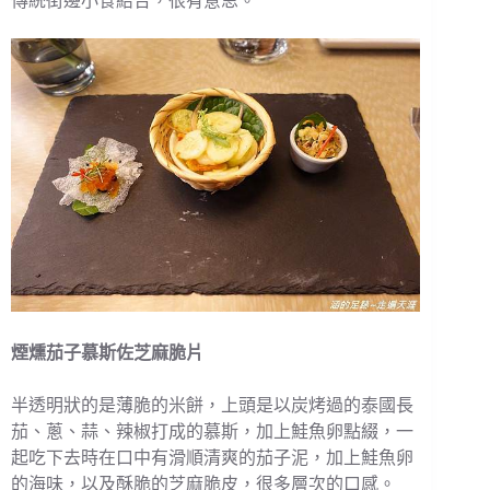
傳統街邊小食結合，很有意思。
煙燻茄子慕斯佐芝麻脆片
半透明狀的是薄脆的米餅，上頭是以炭烤過的泰國長
茄、蔥、蒜、辣椒打成的慕斯，加上鮭魚卵點綴，一
起吃下去時在口中有滑順清爽的茄子泥，加上鮭魚卵
的海味，以及酥脆的芝麻脆皮，很多層次的口感。