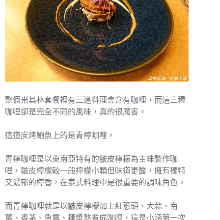
整個米其林套餐裡有三道料理會含有咖哩，而這三種
咖哩卻是完全不同的風味，真的很厲害。
這道炭烤鮑魚上的是青檸咖哩。
青檸咖哩是以東南亞特有的皺皮檸檬為主味製作咖
哩，皺皮檸檬較一般檸檬小顆但味道更酸，擁有獨特
又濃郁的檸香，在泰式料理中是很重要的調味角色。
而青檸咖哩就是以皺皮檸檬加上紅蔥頭、大蒜、南
薑、香茅、魚露、椰漿熬煮成咖哩，這是小涵第一次