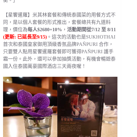
衡。」
【星饗暹羅】米其林套餐和傳統泰國菜的用餐方式不
同，是以個人套餐的形式推出，套餐總共有九道料
理，價位為
每人$2680+10%
，
活動期間從7/12 至 8/11
(更新: 已延長至9/15)
。這次的活動也是SUKHOTHAI
首次和泰國皇家御用頂級香氛品牌PAÑPURI 合作，
只要雙人點用星饗暹羅套餐即可獲得PAÑPURI 護手
霜一份。此外，還可以參加抽獎活動，有機會暢遊泰
國入住泰國萬豪國際酒店三天兩夜喔！