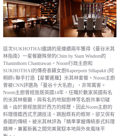
這次SUKHOTHAI邀請的是連續兩年獲得《曼谷米其
林指南》一星餐廳殊榮的Chim by Siam Wisdom的
Thaninthorn Chantrawan，Noom行政主廚和
SUKHOTHAI的傳奇泰籍女廚Rapeeporn Sillapakit (阿
桐師) 聯手打造【星饗暹羅】米其林套餐。Noom主廚
曾被CNN評選為「曼谷十大名廚」，非常厲害。
Noom主廚曾經旅居英國14年，任職於數家英國有名
的米其林餐廳，與有名的地獄廚神等名廚共事切磋
過。由於曾經旅居於西方的經歷，因此Noom主廚的
料理借鑑西式烹調技法，跳脫既有的框架，卻又保有
泰國的傳統。被米其林評為「精準掌握傳統泰式料理
精神，兼蓄新舊之間完美駕馭本地與外來風味平