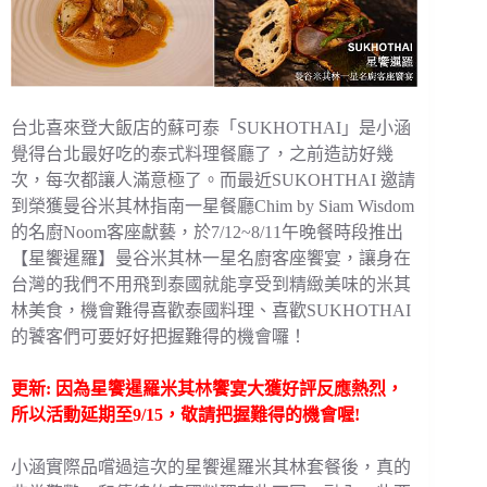
台北喜來登大飯店的蘇可泰「SUKHOTHAI」是小涵
覺得台北最好吃的泰式料理餐廳了，之前造訪好幾
次，每次都讓人滿意極了。而最近SUKOHTHAI 邀請
到榮獲曼谷米其林指南一星餐廳Chim by Siam Wisdom
的名廚Noom客座獻藝，於7/12~8/11午晚餐時段推出
【星饗暹羅】曼谷米其林一星名廚客座饗宴，讓身在
台灣的我們不用飛到泰國就能享受到精緻美味的米其
林美食，機會難得喜歡泰國料理、喜歡SUKHOTHAI
的饕客們可要好好把握難得的機會囉！
更新: 因為星饗暹羅米其林饗宴大獲好評反應熱烈，
所以活動延期至9/15，敬請把握難得的機會喔!
小涵實際品嚐過這次的星饗暹羅米其林套餐後，真的