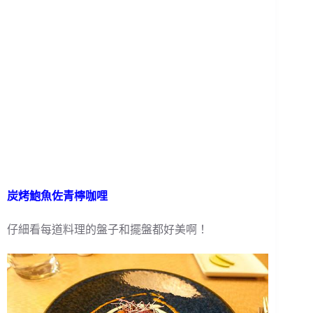
炭烤鮑魚佐青檸咖哩
仔細看每道料理的盤子和擺盤都好美啊！