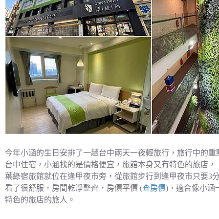
今年小涵的生日安排了一趟台中兩天一夜輕旅行，旅行中的重點
台中住宿，小涵找的是價格便宜，旅館本身又有特色的旅店，
葉綠宿旅館就位在逢甲夜市旁，從旅館步行到逢甲夜市只要3分
看了很舒服，房間乾淨整齊，房價平價 (
查房價
)，適合像小
特色的旅店的旅人。