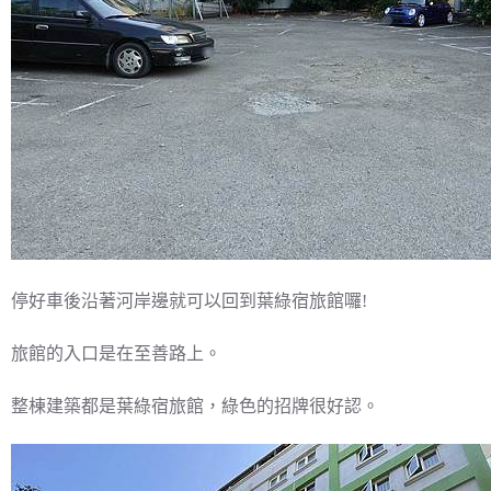
停好車後沿著河岸邊就可以回到葉綠宿旅館囉!
旅館的入口是在至善路上。
整棟建築都是葉綠宿旅館，綠色的招牌很好認。