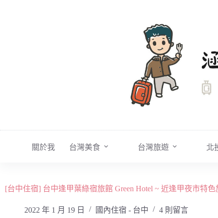
跳
至
主
要
內
容
關於我
台灣美食
台灣旅遊
北
[台中住宿] 台中逢甲葉綠宿旅館 Green Hotel ~ 近逢甲
2022 年 1 月 19 日
國內住宿 - 台中
4 則留言