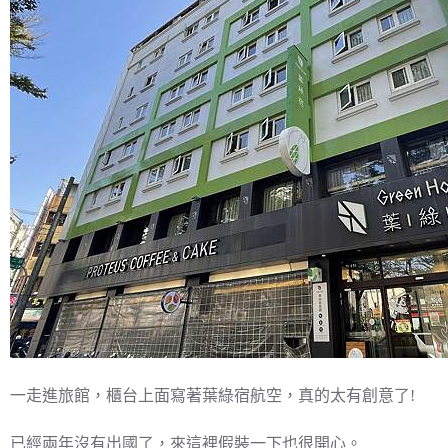
一走進旅館，櫃台上面寫著葉綠宿航空，真的太有創意了!
已經兩年沒有出國了，來這裡假裝一下也很開心。