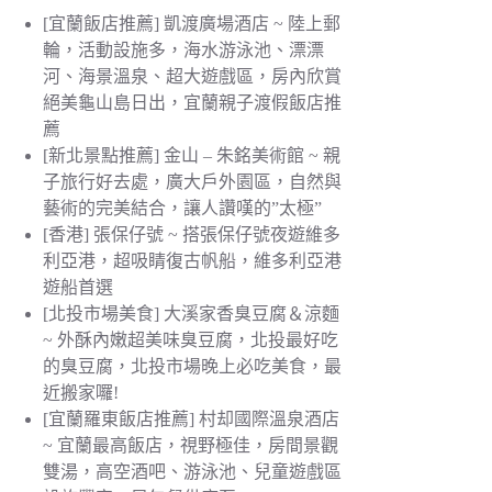
[宜蘭飯店推薦] 凱渡廣場酒店 ~ 陸上郵
輪，活動設施多，海水游泳池、漂漂
河、海景溫泉、超大遊戲區，房內欣賞
絕美龜山島日出，宜蘭親子渡假飯店推
薦
[新北景點推薦] 金山 – 朱銘美術館 ~ 親
子旅行好去處，廣大戶外園區，自然與
藝術的完美結合，讓人讚嘆的”太極”
[香港] 張保仔號 ~ 搭張保仔號夜遊維多
利亞港，超吸睛復古帆船，維多利亞港
遊船首選
[北投市場美食] 大溪家香臭豆腐＆涼麵
~ 外酥內嫩超美味臭豆腐，北投最好吃
的臭豆腐，北投市場晚上必吃美食，最
近搬家囉!
[宜蘭羅東飯店推薦] 村却國際溫泉酒店
~ 宜蘭最高飯店，視野極佳，房間景觀
雙湯，高空酒吧、游泳池、兒童遊戲區