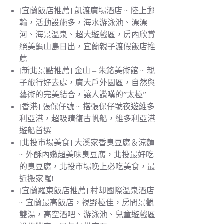
[宜蘭飯店推薦] 凱渡廣場酒店 ~ 陸上郵
輪，活動設施多，海水游泳池、漂漂
河、海景溫泉、超大遊戲區，房內欣賞
絕美龜山島日出，宜蘭親子渡假飯店推
薦
[新北景點推薦] 金山 – 朱銘美術館 ~ 親
子旅行好去處，廣大戶外園區，自然與
藝術的完美結合，讓人讚嘆的”太極”
[香港] 張保仔號 ~ 搭張保仔號夜遊維多
利亞港，超吸睛復古帆船，維多利亞港
遊船首選
[北投市場美食] 大溪家香臭豆腐＆涼麵
~ 外酥內嫩超美味臭豆腐，北投最好吃
的臭豆腐，北投市場晚上必吃美食，最
近搬家囉!
[宜蘭羅東飯店推薦] 村却國際溫泉酒店
~ 宜蘭最高飯店，視野極佳，房間景觀
雙湯，高空酒吧、游泳池、兒童遊戲區