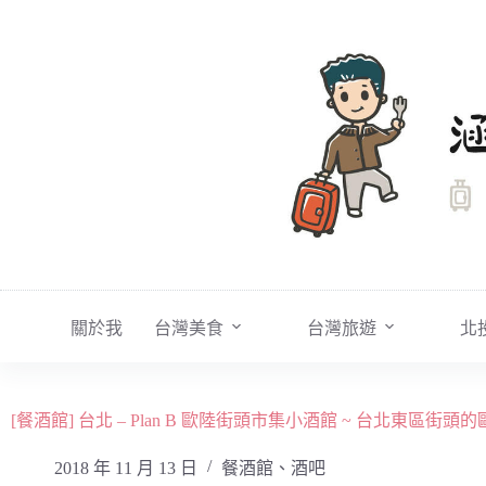
跳
至
主
要
內
容
關於我
台灣美食
台灣旅遊
北
[餐酒館] 台北 – Plan B 歐陸街頭市集小酒館 ~ 台北東區街
2018 年 11 月 13 日
餐酒館、酒吧