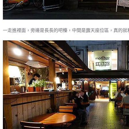
一走進裡面，旁邊是長長的吧檯，中間是露天座位區，真的就