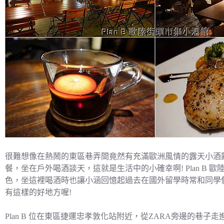
很難想像在熱鬧的東區巷弄間竟然有充滿歐洲風情的露天小酒館，
餐，坐在戶外喝酒談天，這就是生活中的小確幸啊! Plan B
色，坐這裡喝酒時也讓小涵回憶起過去在國外留學時常和同學
有這樣的好地方喔!
Plan B 位在東區捷運忠孝敦化站附近，從ZARA旁邊的巷