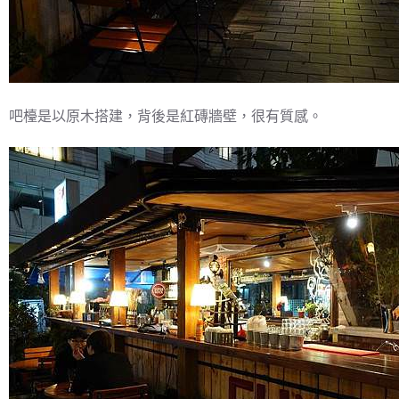
吧檯是以原木搭建，背後是紅磚牆壁，很有質感。