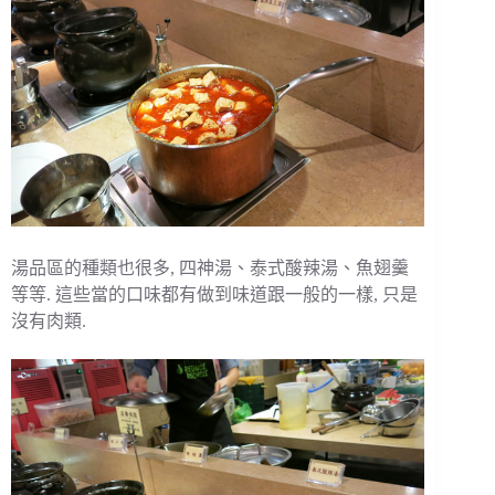
湯品區的種類也很多, 四神湯、泰式酸辣湯、魚翅羹
等等. 這些當的口味都有做到味道跟一般的一樣, 只是
沒有肉類.