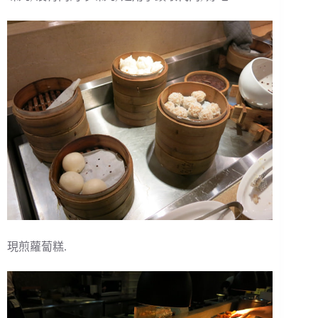
現煎蘿蔔糕.