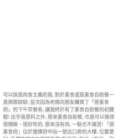
可以說是肉食主義的我, 對於素食或是素食自助餐一
直興致缺缺. 這次因為老媽向朋友購買了「原素食
府」的下午茶餐劵, 讓我終於有了素食自助餐的初體
驗! 出乎我意料之外, 原來素食自助餐, 也是可以做得
很精緻、很好吃的. 原來沒有肉, 一點也不痛苦! 「原
素食府」位於捷運府中站一號出口旁的大樓, 位置便