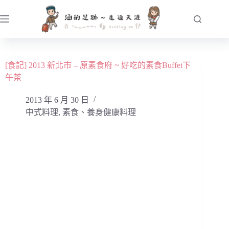
跳
至
主
要
內
[食記] 2013 新北市 – 原素食府 ~ 好吃的素食Buffet下
容
午茶
2013 年 6 月 30 日
中式料理
,
素食、養身健康料理