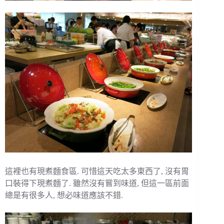
這裡也有現煮麵食區. 可惜這天吃太多東西了, 沒有胃
口裝得下現煮麵了. 雖然沒有嘗到味道, 但這一區前面
總是有很多人, 想必味道應該不錯.