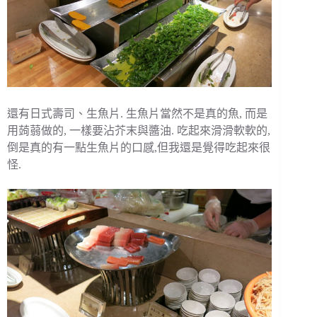
還有日式壽司、生魚片. 生魚片當然不是真的魚, 而是
用蒟蒻做的, 一樣要沾芥末與醬油. 吃起來滑滑軟軟的,
倒是真的有一點生魚片的口感,但我還是覺得吃起來很
怪.