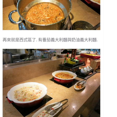
再來就是西式區了. 有番茄義大利麵與奶油義大利麵.