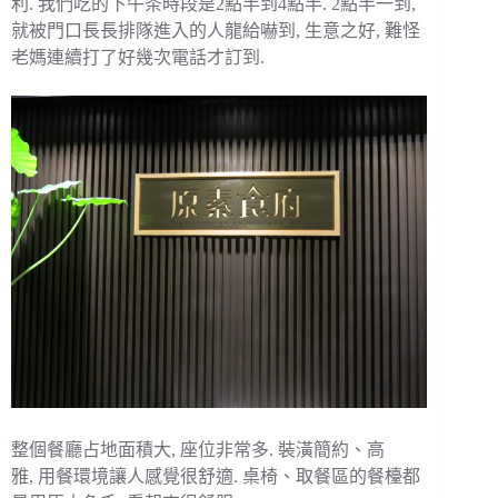
利. 我們吃的下午茶時段是2點半到4點半. 2點半一到,
就被門口長長排隊進入的人龍給嚇到, 生意之好, 難怪
老媽連續打了好幾次電話才訂到.
整個餐廳占地面積大, 座位非常多. 裝潢簡約、高
雅, 用餐環境讓人感覺很舒適. 桌椅、取餐區的餐檯都