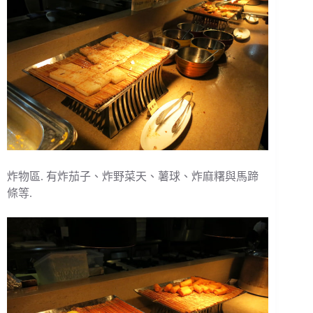
炸物區. 有炸茄子、炸野菜天、薯球、炸麻糬與馬蹄
條等.