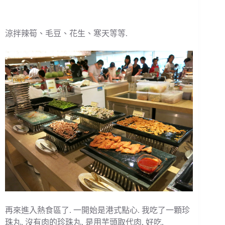
涼拌辣筍、毛豆、花生、寒天等等.
再來進入熱食區了. 一開始是港式點心. 我吃了一顆珍
珠丸, 沒有肉的珍珠丸, 是用芋頭取代肉, 好吃.