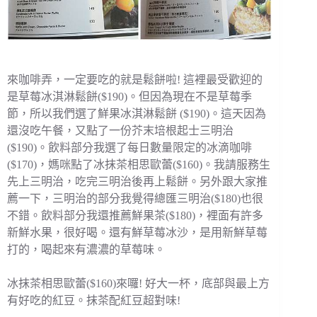
來咖啡弄，一定要吃的就是鬆餅啦! 這裡最受歡迎的
是草莓冰淇淋鬆餅($190)。但因為現在不是草莓季
節，所以我們選了鮮果冰淇淋鬆餅 ($190)。這天因為
還沒吃午餐，又點了一份芥末培根起士三明治
($190)。飲料部分我選了每日數量限定的冰滴咖啡
($170)，媽咪點了冰抹茶相思歐蕾($160)。我請服務生
先上三明治，吃完三明治後再上鬆餅。另外跟大家推
薦一下，三明治的部分我覺得總匯三明治($180)也很
不錯。飲料部分我還推薦鮮果茶($180)，裡面有許多
新鮮水果，很好喝。還有鮮草莓冰沙，是用新鮮草莓
打的，喝起來有濃濃的草莓味。
冰抹茶相思歐蕾($160)來囉! 好大一杯，底部與最上方
有好吃的紅豆。抹茶配紅豆超對味!