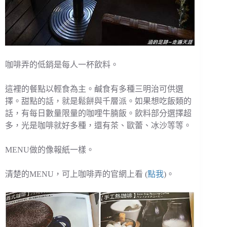
咖啡弄的低銷是每人一杯飲料。
這裡的餐點以輕食為主。鹹食有多種三明治可供選
擇。甜點的話，就是鬆餅與千層派。如果想吃飯類的
話，有每日數量限量的咖哩牛腩飯。飲料部分選擇超
多，光是咖啡就好多種，還有茶、歐蕾、冰沙等等。
MENU做的像報紙一樣。
清楚的MENU，可上咖啡弄的官網上看 (
點我
)。