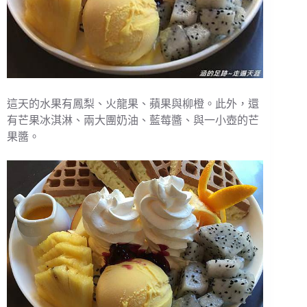
這天的水果有鳳梨、火龍果、蘋果與柳橙。此外，還
有芒果冰淇淋、兩大團奶油、藍莓醬、與一小壺的芒
果醬。