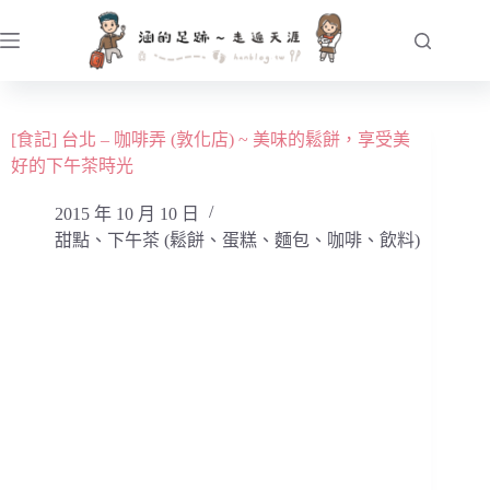
跳
至
主
要
內
[食記] 台北 – 咖啡弄 (敦化店) ~ 美味的鬆餅，享受美
容
好的下午茶時光
2015 年 10 月 10 日
甜點、下午茶 (鬆餅、蛋糕、麵包、咖啡、飲料)