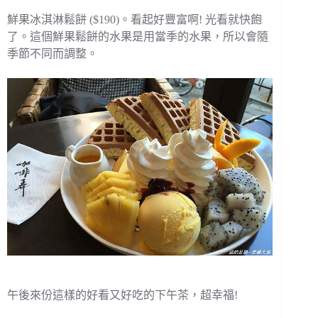
鮮果冰淇淋鬆餅 ($190)。看起好豐富啊! 光看就快飽
了。這個鮮果鬆餅的水果是用當季的水果，所以會隨
季節不同而調整。
午後來份這樣的好看又好吃的下午茶，超幸福!