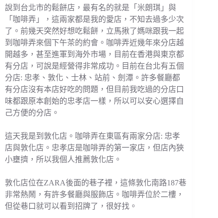
說到台北市的鬆餅店，最有名的就是「米朗琪」與
「咖啡弄」，這兩家都是我的愛店，不知去過多少次
了。前幾天突然好想吃鬆餅，立馬揪了媽咪跟我一起
到咖啡弄來個下午茶的約會。咖啡弄近幾年來分店越
開越多，甚至進軍到海外市場，目前在香港與東京都
有分店，可說是經營得非常成功。目前在台北有五個
分店: 忠孝、敦化、士林、站前、劍潭。許多餐廳都
有分店沒有本店好吃的問題，但目前我吃過的分店口
味都跟原本創始的忠孝店一樣，所以可以安心選擇自
己方便的分店。
這天我是到敦化店。咖啡弄在東區有兩家分店: 忠孝
店與敦化店。忠孝店是咖啡弄的第一家店，但店內狹
小壅擠，所以我個人推薦敦化店。
敦化店位在ZARA後面的巷子裡，這條敦化南路187巷
非常熱鬧，有許多餐廳與服飾店。咖啡弄位於二樓，
但從巷口就可以看到招牌了，很好找。