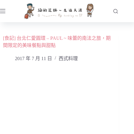
跳
至
主
要
內
[食記] 台北仁愛圓環 – PAUL ~ 味蕾的南法之旅，期
容
間限定的美味餐點與甜點
2017 年 7 月 11 日
西式料理