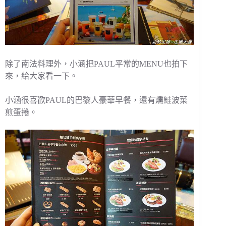
除了南法料理外，小涵把PAUL平常的MENU也拍下
來，給大家看一下。
小涵很喜歡PAUL的巴黎人豪華早餐，還有燻鮭波菜
煎蛋捲。