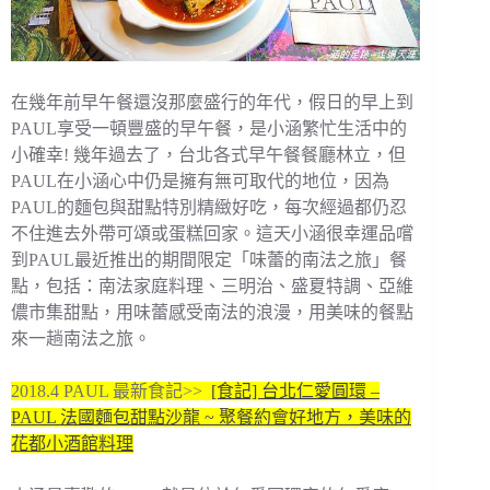
在幾年前早午餐還沒那麼盛行的年代，假日的早上到
PAUL享受一頓豐盛的早午餐，是小涵繁忙生活中的
小確幸! 幾年過去了，台北各式早午餐餐廳林立，但
PAUL在小涵心中仍是擁有無可取代的地位，因為
PAUL的麵包與甜點特別精緻好吃，每次經過都仍忍
不住進去外帶可頌或蛋糕回家。這天小涵很幸運品嚐
到PAUL最近推出的期間限定「味蕾的南法之旅」餐
點，包括：南法家庭料理、三明治、盛夏特調、亞維
儂市集甜點，用味蕾感受南法的浪漫，用美味的餐點
來一趟南法之旅。
2018.4 PAUL 最新食記>>
[食記] 台北仁愛圓環 –
PAUL 法國麵包甜點沙龍 ~ 聚餐約會好地方，美味的
花都小酒館料理