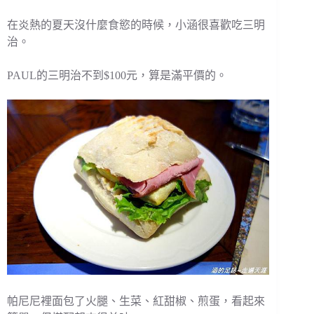
在炎熱的夏天沒什麼食慾的時候，小涵很喜歡吃三明
治。
PAUL的三明治不到$100元，算是滿平價的。
帕尼尼裡面包了火腿、生菜、紅甜椒、煎蛋，看起來