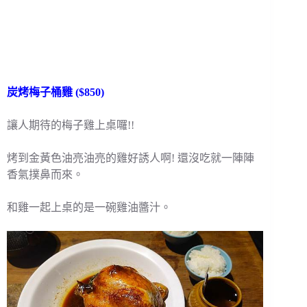
炭烤梅子桶雞 ($850)
讓人期待的梅子雞上桌囉!!
烤到金黃色油亮油亮的雞好誘人啊! 還沒吃就一陣陣
香氣撲鼻而來。
和雞一起上桌的是一碗雞油醬汁。