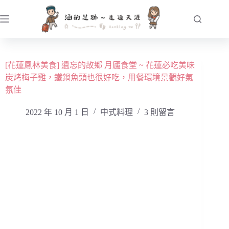
跳
至
主
要
內
[花蓮鳳林美食] 遺忘的故鄉 月廬食堂 ~ 花蓮必吃美味
容
炭烤梅子雞，鐵鍋魚頭也很好吃，用餐環境景觀好氣
氛佳
2022 年 10 月 1 日
中式料理
3 則留言