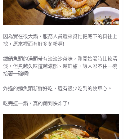
因為實在很大鍋，服務人員還來幫忙把底下的料往上
挖，原來裡面有好多冬粉啊!
鐵鍋魚頭的湯頭帶有淡淡沙茶味，剛開始喝時比較清
淡，但煮越久味道越濃郁、越鮮甜，讓人忍不住一碗
接著一碗啊!
炸過的鰱魚頭新鮮好吃，還有很少吃到的牧草心。
吃完這一鍋，真的飽到快炸了!