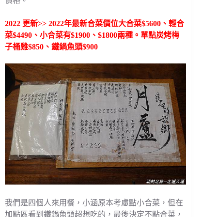
價格。
2022 更新>> 2022年最新合菜價位大合菜$5600、輕合
菜$4490、小合菜有$1900、$1800兩種。單點炭烤梅
子桶雞$850、鐵鍋魚頭$900
我們是四個人來用餐，小涵原本考慮點小合菜，但在
加點區看到鐵鍋魚頭超想吃的，最後決定不點合菜，