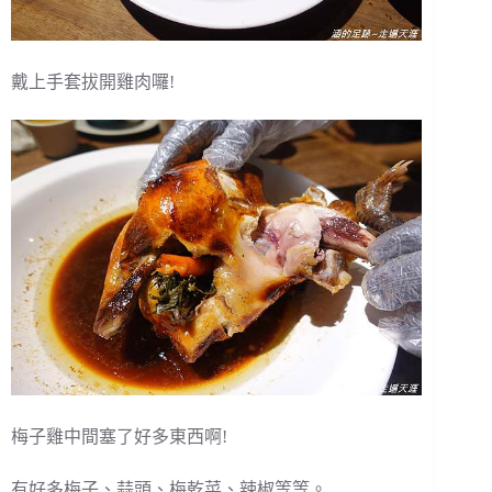
戴上手套拔開雞肉囉!
梅子雞中間塞了好多東西啊!
有好多梅子、蒜頭、梅乾菜、辣椒等等。