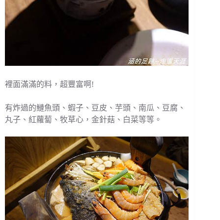
裡面滿滿的料，超豐富啊!
有炸過的鰱魚頭、蝦子、豆皮、芋頭、南瓜、豆腐、
丸子、紅蘿蔔、牧草心，金針菇、白菜等等。