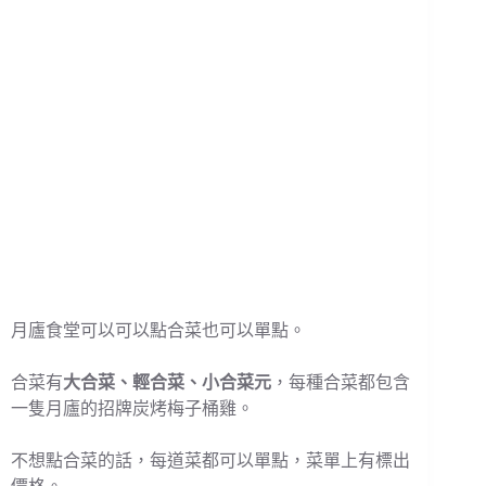
月廬食堂可以可以點合菜也可以單點。
合菜有
大合菜、輕合菜、小合菜元
，每種合菜都包含
一隻月廬的招牌炭烤梅子桶雞。
不想點合菜的話，每道菜都可以單點，菜單上有標出