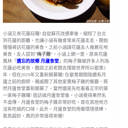
小涵又來花蓮玩囉! 自從蘇花改通車後，縮短了台北
到花蓮的距離，也讓小涵有機會常來花蓮走走，開始
慢慢尋訪花蓮的美食。之前小涵請花蓮友人推薦在地
美食，友人提到”
梅子雞
“，小涵上網一查，原來花蓮
鳳林「
遺忘的故鄉 月廬食堂
」的梅子雞被許多人列為
花蓮必吃美食，聽說之前老闆去環遊世界所以歇業2
年，但在2019年又重新開幕囉! 在歇業期間陸續有月
廬之前的廚師、親戚開了其他家賣梅子雞的餐廳，既
然月廬食堂重新開幕了，當然還是先吃看看正宗的第
一家梅子雞囉! 造訪過月廬食堂後，小涵覺得果然名
不虛傳，月廬食堂的梅子雞非常好吃，是在其他地方
沒有吃過的口味。此外，月廬食堂的用餐環境很棒，
氣氛超好，真的非常值得來喔!