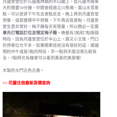
月廬食堂位於花蓮鳳林鎮的半山腰上，從花蓮市開車
大約需要50分鐘，中間會經過立川魚場、雲山水等景
點，可以安排下午先去景點走走，晚上再到月廬食堂
用餐，或是選擇中午用餐，下午再去逛景點。月廬食
堂生意非常好，梅子雞每天有限量，所以務必一定要
事先打電話訂位並預定梅子雞
。晚餐有5點和7點兩個
時段，因為月廬食堂位於半山上，路又小又陡，門口
的停車位也不多，如果開車技術沒有很好的話，建議
預約中午或是5點的時段，早一點到天還沒黑比較安
全，5點時也有機會可以看到黃昏的美景喔!
木製的大門古色古香。
>>
花蓮住宿最新房價查詢