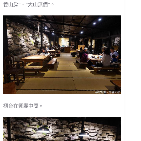
養山房”、”大山無價”。
櫃台在餐廳中間。