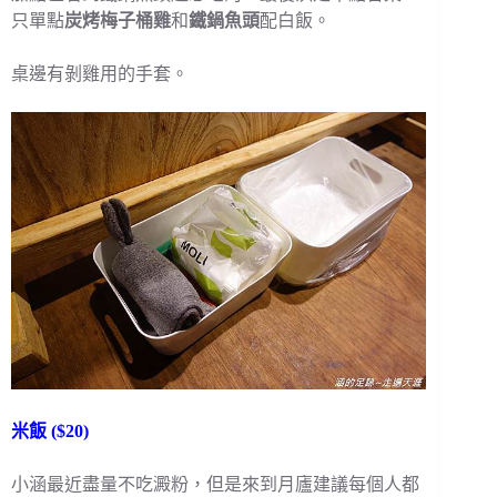
只單點
炭烤梅子桶雞
和
鐵鍋魚頭
配白飯。
桌邊有剝雞用的手套。
米飯 ($20)
小涵最近盡量不吃澱粉，但是來到月廬建議每個人都