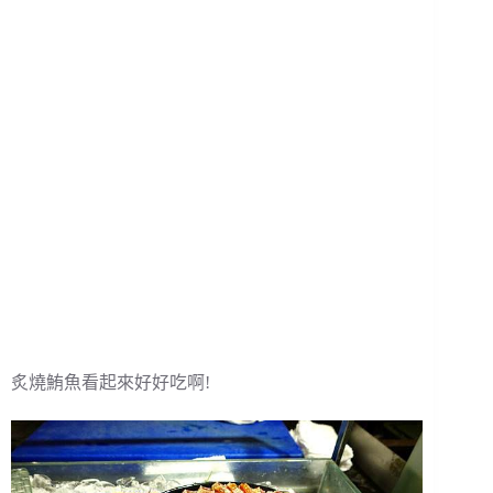
炙燒鮪魚看起來好好吃啊!