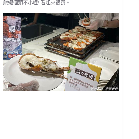
龍蝦個頭不小喔! 看起來很讚。