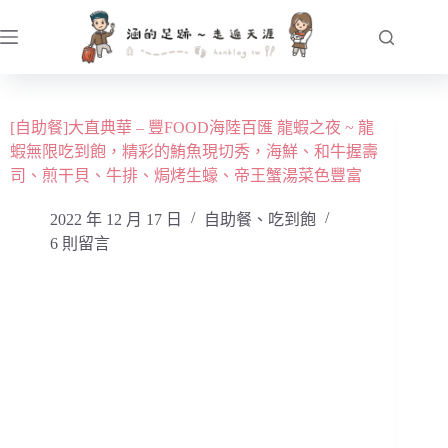
跳
至
主
要
內
[自助餐]大直典華 – 豐FOOD海陸百匯 龍蝦之夜 ~ 龍
容
蝦無限吃到飽，精彩的鮪魚現切秀，海鮮、和牛握壽
司、煎干貝、牛排、焗烤生蠔、帝王蟹湯菜色豐富
2022 年 12 月 17 日
自助餐、吃到飽
6 則留言