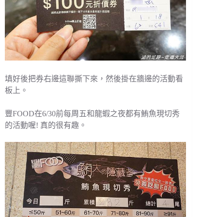
填好後把券右邊這聯撕下來，然後掛在牆邊的活動看
板上。
豐FOOD在6/30前每周五和龍蝦之夜都有鮪魚現切秀
的活動喔! 真的很有趣。