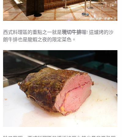
西式料理區的重點之一就是
現切牛排
囉! 這爐烤的沙
朗牛排也是龍蝦之夜的限定菜色。