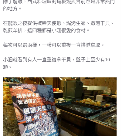
除了龍蝦，西式料理區的鐵板燒煎台前也是非常熱門
的地方。
在龍蝦之夜提供椒鹽天使蝦、焗烤生蠔、嫩煎干貝、
乾煎羊排，這四種都是小涵很愛的食材。
每次可以選兩樣，一樣可以重複一直排隊拿取。
小涵就看到有人一直重複拿干貝，盤子上至少有10
顆。