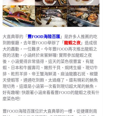
大直典華的「
豐FOOD海陸百匯
」是許多人推薦的吃
到飽餐廳，去年豐FOOD舉辦了「
龍蝦之夜
」造成很
大的轟動，一位難求，今年豐FOOD再次推出龍蝦之
夜的活動，小涵終於來嘗鮮囉! 實際參加龍蝦之夜
後，小涵覺得非常值得，這天的菜色很豐富，有龍
蝦、日本和牛握壽司、嫩煎干貝、焗烤生蠔、現切牛
排、乾煎羊排、帝王蟹海鮮湯、麻油龍膽石斑、椒鹽
天使蝦等，通通吃到飽，太過癮了。還有精彩的鮪魚
現切秀，這還是小涵第一次看到現切超大尾的鮪魚，
好有趣喔! 快跟著小涵來看看豐FOOD的龍蝦之夜有什
麼菜色吧!
豐FOOD海陸百匯位於大直典華的一樓，從捷運劍南