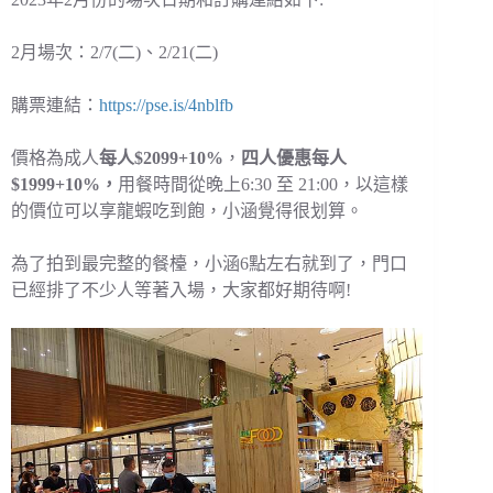
2月場次：2/7(二)、2/21(二)
購票連結：
https://pse.is/4nblfb
價格為成人
每人$2099+10%
，
四人優惠每人
$1999+10%，
用餐時間從晚上6:30 至 21:00，以這樣
的價位可以享龍蝦吃到飽，小涵覺得很划算。
為了拍到最完整的餐檯，小涵6點左右就到了，門口
已經排了不少人等著入場，大家都好期待啊!