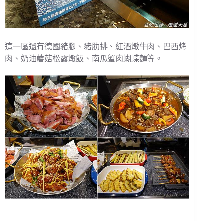
這一區還有德國豬腳、豬肋排、紅酒燉牛肉、巴西烤
肉、奶油蘑菇松露燉飯、南瓜蟹肉蝴蝶麵等。