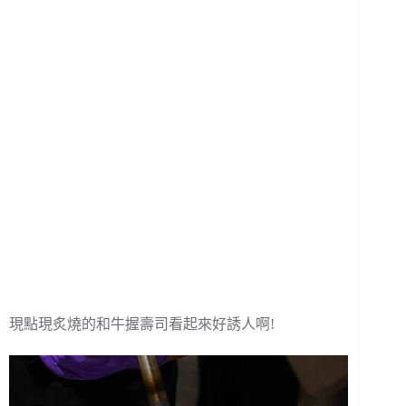
現點現炙燒的和牛握壽司看起來好誘人啊!