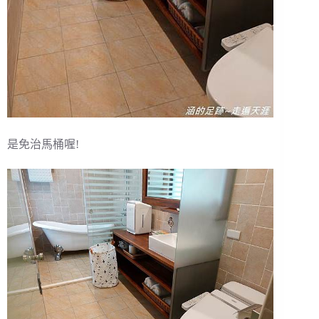
是免治馬桶喔!