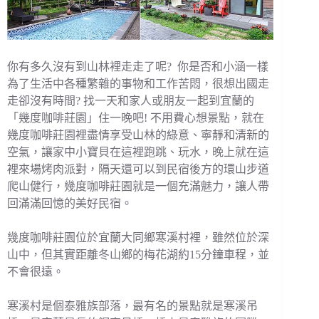
你有多久沒有到山林裡走走了呢? 你是否和小涵一樣
為了生活中各種繁雜的事物和工作苦悶，很想出國走
走卻沒有時間? 找一天和家人或朋友一起到宜蘭的
「幾度咖啡莊園」住一晚吧! 不用費心想景點，就在
幾度咖啡莊園裡盡情享受山林的綠意、寧靜和清新的
空氣，讓家中小寶貝在這裡跑跳、玩水，晚上就在這
裡來場烤肉派對，隔天還可以到民宿後方的環山步道
爬山健行，幾度咖啡莊園就是一個充滿魅力，讓人帶
回滿滿回憶的美好民宿。
幾度咖啡莊園位於宜蘭大同鄉寒溪村裡，雖然位於深
山中，但其實距離冬山鄉的梅花湖約15分鐘車程，並
不會很遠。
寒溪村是個泰雅族部落，最有名的景點就是寒溪吊