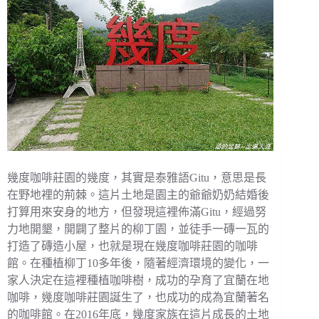
幾度咖啡莊園的幾度，其實是泰雅語Gitu，意思是長
在野地裡的荊棘。這片土地是園主的爺爺奶奶結婚後
打算用來安身的地方，但發現這裡佈滿Gitu，經過努
力地開墾，開闢了整片的柳丁園，並徒手一磚一瓦的
打造了磚造小屋，也就是現在幾度咖啡莊園的咖啡
館。在種植柳丁10多年後，隨著經濟環境的變化，一
家人決定在這裡種植咖啡樹，成功的孕育了宜蘭在地
咖啡，幾度咖啡莊園誕生了，也成功的成為宜蘭著名
的咖啡館。在2016年底，幾度家族在這片成長的土地