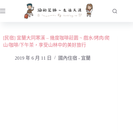
跳
至
主
要
內
[民宿] 宜蘭大同寒溪 – 幾度咖啡莊園 ~ 戲水/烤肉/爬
容
山/咖啡/下午茶，享受山林中的美好旅行
2019 年 6 月 11 日
國內住宿 - 宜蘭