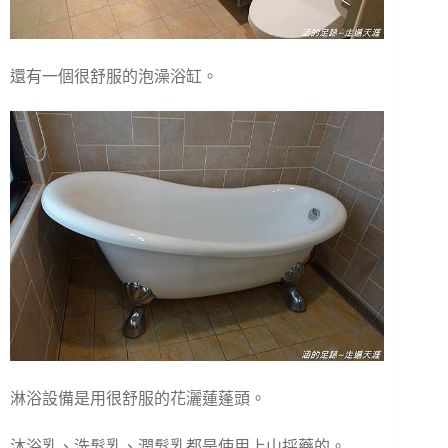
還有一個很舒服的泡澡浴缸。
淋浴設備是用很舒服的花灑蓮蓬頭。
沐浴乳、洗髮乳、潤髮乳都是使用上山採藥的。