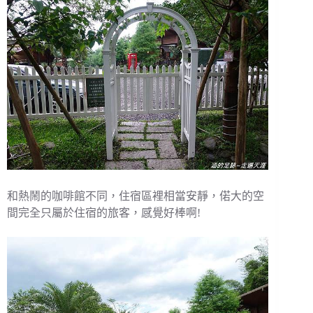
和熱鬧的咖啡館不同，住宿區裡相當安靜，偌大的空
間完全只屬於住宿的旅客，感覺好棒啊!