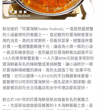
新加坡的「珍寶海鮮Jumbo Seafood」一直是熱愛螃蟹
的小涵最想吃的餐廳之一，當初聽到珍寶海鮮進軍台
灣的消息，真的非常期待，但看到菜單，螃蟹是秤重
計價，一隻螃蟹動輒幾千元，讓身為小資一族的小涵
一直沒有機會造訪。直到最近珍寶海鮮推出超值平日
3-6人的樂享鮮蟹套餐，一人只要$990元就能享用到珍
寶海鮮最有名的辣椒蟹或黑胡椒蟹，讓小涵終於一嚐
珍寶海鮮辣椒蟹的美味，真的太超值了啦! 如果不吃
螃蟹，也可以選擇一人$550元的平日精選美味套餐，
套餐裡可以吃到珍寶海鮮另一道名菜麥片蝦球喔! 超
值套餐目前在台北信義店和台中中港店都有提供。
創立於1987年的珍寶海鮮是新加坡最有名的餐廳之
一，也是新加坡旅遊局推薦的十大海鮮餐廳之首，是