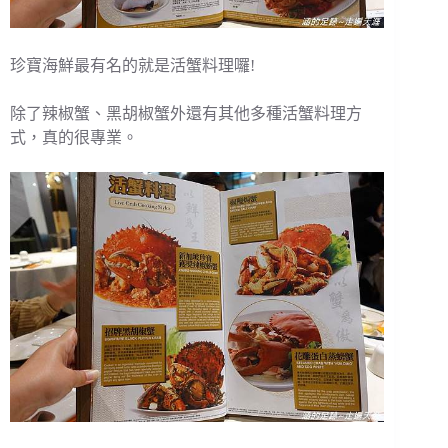
珍寶海鮮最有名的就是活蟹料理囉!
除了辣椒蟹、黑胡椒蟹外還有其他多種活蟹料理方
式，真的很專業。