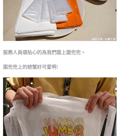
服務人員還貼心的為我們圍上圍兜兜。
圍兜兜上的螃蟹好可愛啊!