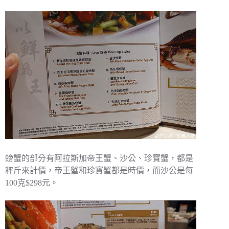
螃蟹的部分有阿拉斯加帝王蟹、沙公、珍寶蟹，都是
秤斤來計價，帝王蟹和珍寶蟹都是時價，而沙公是每
100克$298元。