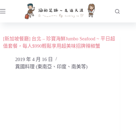
跳
至
主
要
內
[新加坡餐廳] 台北 – 珍寶海鮮Jumbo Seafood ~ 平日超
容
值套餐，每人$990輕鬆享用超美味招牌辣椒蟹
2019 年 4 月 16 日
異國料理 (東南亞、印度、南美等)