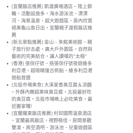
[宜蘭飯店推薦] 凱渡廣場酒店 ~ 陸上郵
輪，活動設施多，海水游泳池、漂漂
河、海景溫泉、超大遊戲區，房內欣賞
絕美龜山島日出，宜蘭親子渡假飯店推
薦
[新北景點推薦] 金山 – 朱銘美術館 ~ 親
子旅行好去處，廣大戶外園區，自然與
藝術的完美結合，讓人讚嘆的”太極”
[香港] 張保仔號 ~ 搭張保仔號夜遊維多
利亞港，超吸睛復古帆船，維多利亞港
遊船首選
[北投市場美食] 大溪家香臭豆腐＆涼麵
~ 外酥內嫩超美味臭豆腐，北投最好吃
的臭豆腐，北投市場晚上必吃美食，最
近搬家囉!
[宜蘭羅東飯店推薦] 村却國際溫泉酒店
~ 宜蘭最高飯店，視野極佳，房間景觀
雙湯，高空酒吧、游泳池、兒童遊戲區