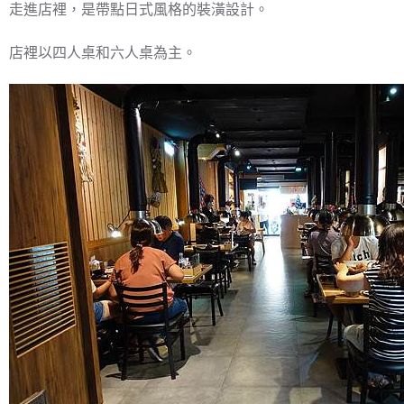
走進店裡，是帶點日式風格的裝潢設計。
店裡以四人桌和六人桌為主。