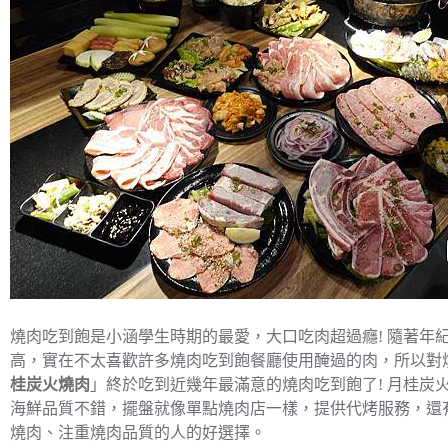
燒肉吃到飽是小涵學生時期的最愛，大口吃肉超過癮! 隨著年
高，實在不太喜歡許多燒肉吃到飽餐廳使用醃過的肉，所以對
桂炭火燒肉
」終於吃到近幾年最滿意的燒肉吃到飽了! 月桂炭
海鮮品質不錯，擺盤就像單點燒肉店一樣，提供代烤服務，還
燒肉、注重燒肉品質的人的好選擇。