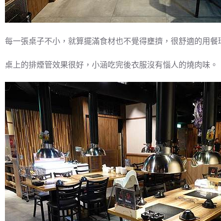
每一張桌子不小，就算擺滿食材也不覺得壅擠，很舒適的用餐
桌上的排煙管效果很好，小涵吃完後衣服沒有惱人的燒肉味。