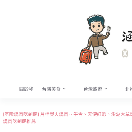
跳
至
主
要
內
容
關於我
台灣美食
台灣旅遊
北
[基隆燒肉吃到飽] 月桂炭火燒肉 ~ 牛舌、天使紅蝦、澎湖
燒肉吃到飽推薦