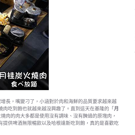
紀增長，嘴變刁了，小涵對於肉和海鮮的品質要求越來越
燒肉吃到飽也就越來越沒興趣了。直到這天在基隆的「
月
火燒肉的肉大多都是使用沒有調味、沒有醃過的原塊肉，
有提供啤酒無限暢飲以及哈根達斯吃到飽，真的是喜歡吃