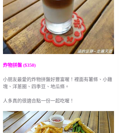
炸物拼盤 ($350)
小朋友最愛的炸物拼盤好豐富喔！裡面有薯條、小雞
塊、洋蔥圈、四季豆、地瓜條。
人多真的很適合點一份一起吃喔！