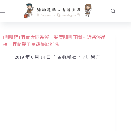
跳
至
主
要
內
[咖啡館] 宜蘭大同寒溪 – 幾度咖啡莊園 ~ 近寒溪吊
容
橋，宜蘭親子景觀餐廳推薦
2019 年 6 月 14 日
景觀餐廳
7 則留言