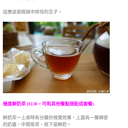
這應該是經過中烘培的豆子。
幾度鮮奶茶 ($130，可和其他餐點搭配成套餐)
鮮奶茶一上桌時有分層的視覺效果，上面有一層綿密
的奶蓋，中間是茶，底下是鮮奶。