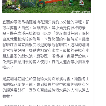
宜蘭的寒溪吊橋距離梅花湖只有約15分鐘的車程，卻
可以擁抱大自然，遠離塵囂，是小涵覺得很棒的景
點。遊完寒溪吊橋後還可以到「幾度咖啡莊園」喝杯
自家栽種和烘培的咖啡，享受悠閒的午後時光。幾度
咖啡莊園是宜蘭很受歡迎的景觀咖啡館，這裡的咖啡
非常專業好喝，餐點也相當有水準。最棒的是還有小
朋友最愛的戲水池、戲砂區、溜滑梯、鞦韆等設施，
免費提供給用餐的客人使用，真的太適合帶小朋友來
這玩了。
幾度咖啡莊園位於宜蘭縣大同鄉寒溪村裡，距離冬山
鄉的梅花湖並不遠，來到這裡的途中還會經過很有名
的順進蜜餞行，喜歡吃蜜餞或醃漬水果的人可以進去
看看。