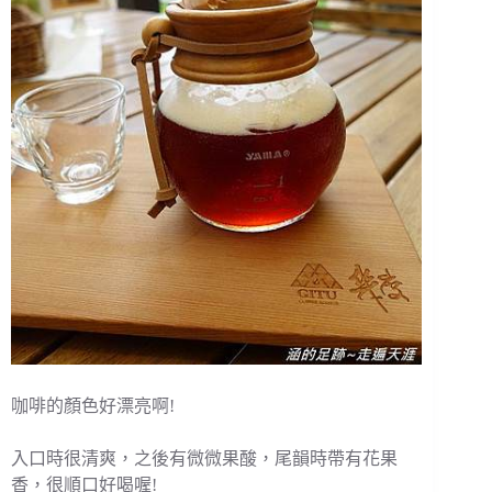
咖啡的顏色好漂亮啊!
入口時很清爽，之後有微微果酸，尾韻時帶有花果
香，很順口好喝喔!