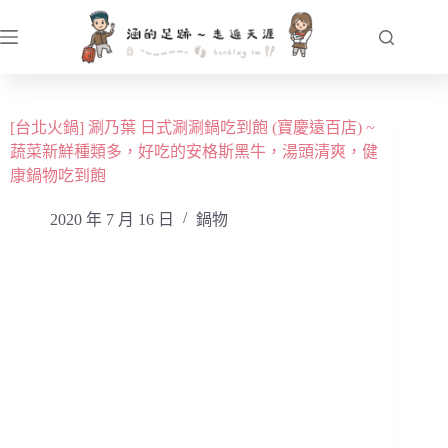
跳
至
主
要
內
[台北火鍋] 涮乃葉 日式涮涮鍋吃到飽 (寶慶遠百店) ~
容
蔬菜新鮮種類多，好吃的安格斯黑牛，湯頭清爽，健
康鍋物吃到飽
2020 年 7 月 16 日
鍋物