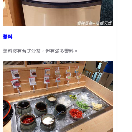
醬料
醬料沒有台式沙茶，但有滿多霽料。