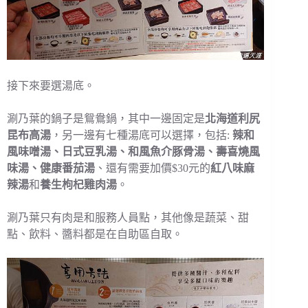
接下來要選湯底。
涮乃葉的鍋子是鴛鴦鍋，其中一邊固定是
北海道利尻
昆布高湯
，另一邊有七種湯底可以選擇，包括:
辣和
風味噌湯、日式豆乳湯、和風魚介豚骨湯、壽喜燒風
味湯、健康番茄湯
、還有需要加價$30元的
紅八味麻
辣湯
和
養生枸杞雞肉湯
。
涮乃葉只有肉是和服務人員點，其他像是蔬菜、甜
點、飲料、醬料都是在自助區自取。