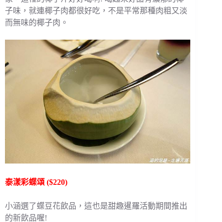
子味，就連椰子肉都很好吃，不是平常那種肉粗又淡
而無味的椰子肉。
泰漾彩蝶頌 ($220)
小涵選了蝶豆花飲品，這也是甜趣暹羅活動期間推出
的新飲品喔!