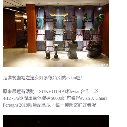
走進餐廳裡左邊有好多很特別的evian喔!
原來最近有活動，SUKHOTHAI和evian合作，於
4/12~5/6期間單筆消費達$6000即可獲得evian X Chiara
Ferragni 2018限量紀念瓶，每一種圖案好好看喔!