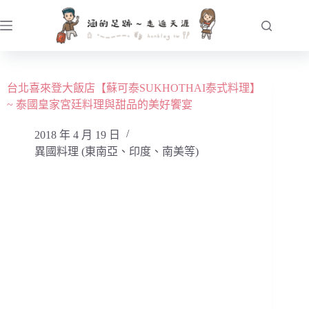
跳
至
主
要
內
台北喜來登大飯店【蘇可泰SUKHOTHAI泰式料理】
容
~ 泰國皇家宮廷料理與甜品的美好饗宴
2018 年 4 月 19 日
異國料理 (東南亞、印度、南美等)