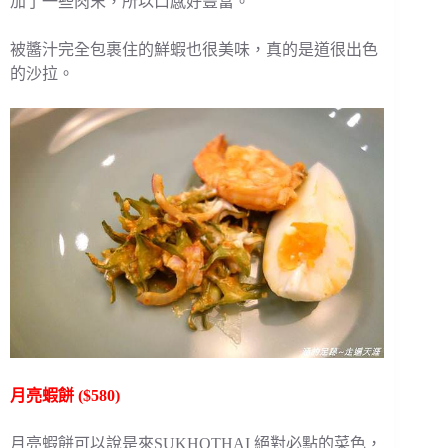
加了一些肉末，所以口感好豐富。
被醬汁完全包裹住的鮮蝦也很美味，真的是道很出色
的沙拉。
月亮蝦餅 ($580)
月亮蝦餅可以說是來SUKHOTHAI 絕對必點的菜色，