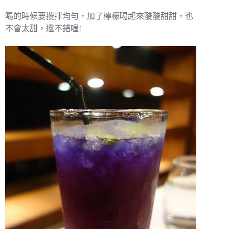
喝的時候要攪拌均勻，加了檸檬喝起來酸酸甜甜，也
不會太甜，還不錯喔!