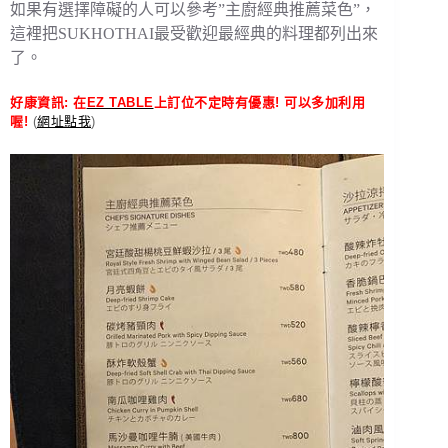
如果有選擇障礙的人可以參考”主廚經典推薦菜色”，
這裡把SUKHOTHAI最受歡迎最經典的料理都列出來
了。
好康資訊: 在
EZ TABLE
上訂位不定時有優惠! 可以多加利用
喔!
(
網址點我
)