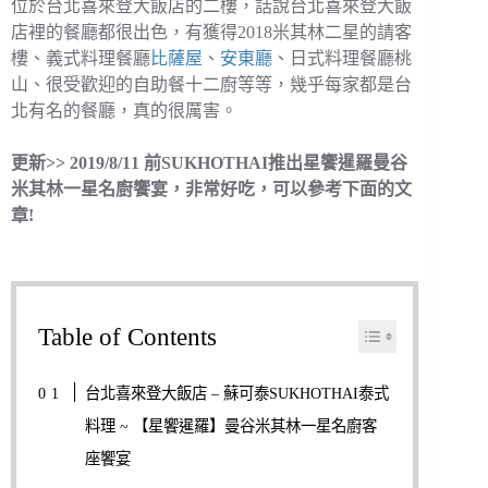
位於台北喜來登大飯店的二樓，話說台北喜來登大飯
店裡的餐廳都很出色，有獲得2018米其林二星的請客
樓、義式料理餐廳
比薩屋
、
安東廳
、日式料理餐廳桃
山、很受歡迎的自助餐十二廚等等，幾乎每家都是台
北有名的餐廳，真的很厲害。
更新>> 2019/8/11 前SUKHOTHAI推出星饗暹羅曼谷
米其林一星名廚饗宴，非常好吃，可以參考下面的文
章!
Table of Contents
台北喜來登大飯店 – 蘇可泰SUKHOTHAI泰式
料理 ~ 【星饗暹羅】曼谷米其林一星名廚客
座饗宴