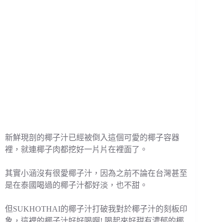
新鮮現剖的椰子汁已經被倒入這個可愛的椰子容器
裡，就連椰子肉都挖好一片片在裡面了。
其實小涵沒有很愛椰子汁，因為之前不論在台灣甚至
是在泰國喝過的椰子汁都好淡，也不甜。
但SUKHOTHAI的椰子汁打破我對於椰子汁的刻板印
象，這裡的椰子汁好好喝啊! 喝起來好甜有濃郁的椰