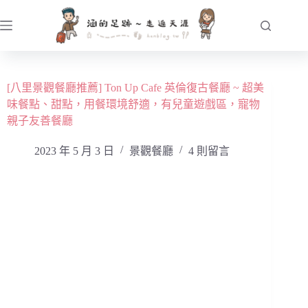
跳
至
主
要
內
[八里景觀餐廳推薦] Ton Up Cafe 英倫復古餐廳 ~ 超美
容
味餐點、甜點，用餐環境舒適，有兒童遊戲區，寵物
親子友善餐廳
2023 年 5 月 3 日
景觀餐廳
4 則留言