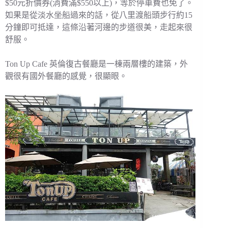
$50元折價券(消費滿$550以上)，等於停車費也免了。
如果是從淡水坐船過來的話，從八里渡船頭步行約15
分鐘即可抵達，這條沿著河邊的步道很美，走起來很
舒服。
Ton Up Cafe 英倫復古餐廳是一棟兩層樓的建築，外
觀很有國外餐廳的感覺，很顯眼。